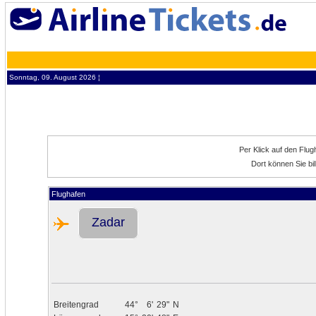
Sonntag, 09. August 2026 ¦
Per Klick auf den Flu
Dort können Sie bi
Flughafen
Zadar
Breitengrad
44°
6'
29"
N