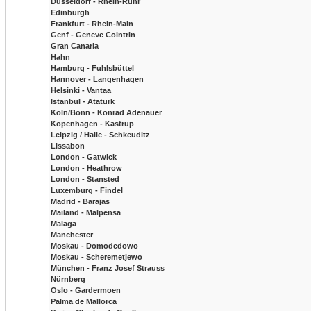
Düsseldorf - Rhein-Ruhr
Edinburgh
Frankfurt - Rhein-Main
Genf - Geneve Cointrin
Gran Canaria
Hahn
Hamburg - Fuhlsbüttel
Hannover - Langenhagen
Helsinki - Vantaa
Istanbul - Atatürk
Köln/Bonn - Konrad Adenauer
Kopenhagen - Kastrup
Leipzig / Halle - Schkeuditz
Lissabon
London - Gatwick
London - Heathrow
London - Stansted
Luxemburg - Findel
Madrid - Barajas
Mailand - Malpensa
Malaga
Manchester
Moskau - Domodedowo
Moskau - Scheremetjewo
München - Franz Josef Strauss
Nürnberg
Oslo - Gardermoen
Palma de Mallorca