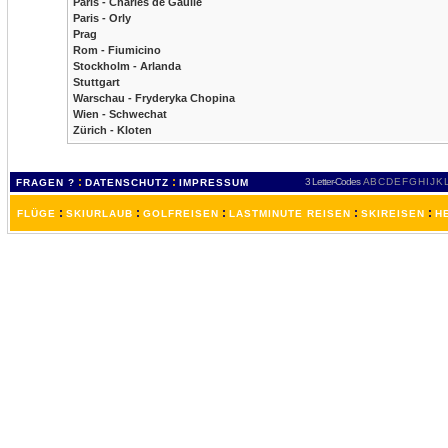
Paris - Charles de Gaulle
Paris - Orly
Prag
Rom - Fiumicino
Stockholm - Arlanda
Stuttgart
Warschau - Fryderyka Chopina
Wien - Schwechat
Zürich - Kloten
:
:
3 Letter-Codes
A
B
C
D
E
F
G
H
I
J
K
FRAGEN ?
DATENSCHUTZ
IMPRESSUM
:
:
:
:
:
FLÜGE
SKIURLAUB
GOLFREISEN
LASTMINUTE REISEN
SKIREISEN
H