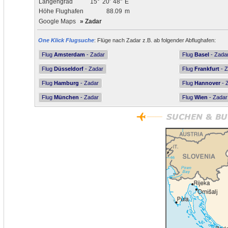
Längengrad
15°
20'
48"
E
Höhe Flughafen
88.09
m
Google Maps
»
Zadar
One Klick Flugsuche
: Flüge nach Zadar z.B. ab folgender Abflughafen:
Flug
Amsterdam
- Zadar
Flug
Basel
- Zada
Flug
Düsseldorf
- Zadar
Flug
Frankfurt
- Z
Flug
Hamburg
- Zadar
Flug
Hannover
- 
Flug
München
- Zadar
Flug
Wien
- Zadar