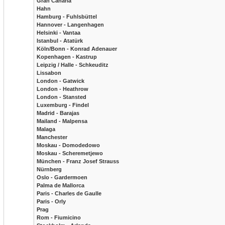
Gran Canaria
Hahn
Hamburg - Fuhlsbüttel
Hannover - Langenhagen
Helsinki - Vantaa
Istanbul - Atatürk
Köln/Bonn - Konrad Adenauer
Kopenhagen - Kastrup
Leipzig / Halle - Schkeuditz
Lissabon
London - Gatwick
London - Heathrow
London - Stansted
Luxemburg - Findel
Madrid - Barajas
Mailand - Malpensa
Malaga
Manchester
Moskau - Domodedowo
Moskau - Scheremetjewo
München - Franz Josef Strauss
Nürnberg
Oslo - Gardermoen
Palma de Mallorca
Paris - Charles de Gaulle
Paris - Orly
Prag
Rom - Fiumicino