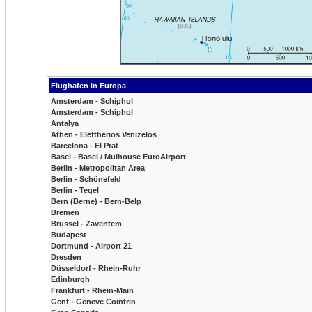
Flughafen in Europa
Amsterdam - Schiphol
Amsterdam - Schiphol
Antalya
Athen - Eleftherios Venizelos
Barcelona - El Prat
Basel - Basel / Mulhouse EuroAirport
Berlin - Metropolitan Area
Berlin - Schönefeld
Berlin - Tegel
Bern (Berne) - Bern-Belp
Bremen
Brüssel - Zaventem
Budapest
Dortmund - Airport 21
Dresden
Düsseldorf - Rhein-Ruhr
Edinburgh
Frankfurt - Rhein-Main
Genf - Geneve Cointrin