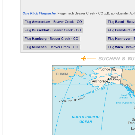
One Klick Flugsuche
: Flüge nach Beaver Creek - CO z.B. ab folgender Abf
Flug
Amsterdam
- Beaver Creek - CO
Flug
Basel
- Beav
Flug
Düsseldorf
- Beaver Creek - CO
Flug
Frankfurt
- B
Flug
Hamburg
- Beaver Creek - CO
Flug
Hannover
- 
Flug
München
- Beaver Creek - CO
Flug
Wien
- Beave