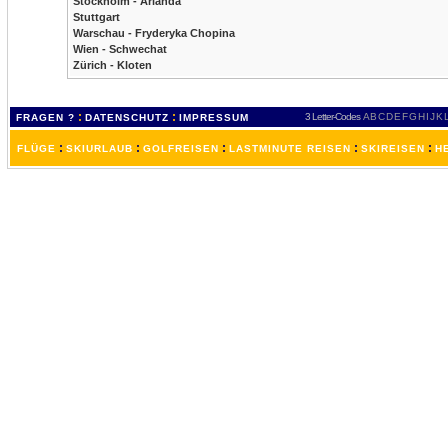
Stockholm - Arlanda
Stuttgart
Warschau - Fryderyka Chopina
Wien - Schwechat
Zürich - Kloten
:
:
3 Letter-Codes
A
B
C
D
E
F
G
H
I
J
K
FRAGEN ?
DATENSCHUTZ
IMPRESSUM
:
:
:
:
:
FLÜGE
SKIURLAUB
GOLFREISEN
LASTMINUTE REISEN
SKIREISEN
H