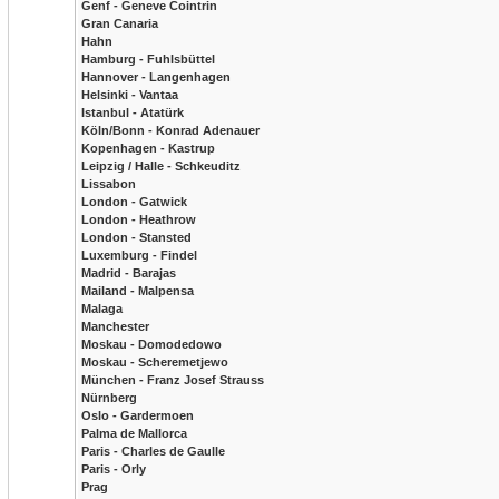
Genf - Geneve Cointrin
Gran Canaria
Hahn
Hamburg - Fuhlsbüttel
Hannover - Langenhagen
Helsinki - Vantaa
Istanbul - Atatürk
Köln/Bonn - Konrad Adenauer
Kopenhagen - Kastrup
Leipzig / Halle - Schkeuditz
Lissabon
London - Gatwick
London - Heathrow
London - Stansted
Luxemburg - Findel
Madrid - Barajas
Mailand - Malpensa
Malaga
Manchester
Moskau - Domodedowo
Moskau - Scheremetjewo
München - Franz Josef Strauss
Nürnberg
Oslo - Gardermoen
Palma de Mallorca
Paris - Charles de Gaulle
Paris - Orly
Prag