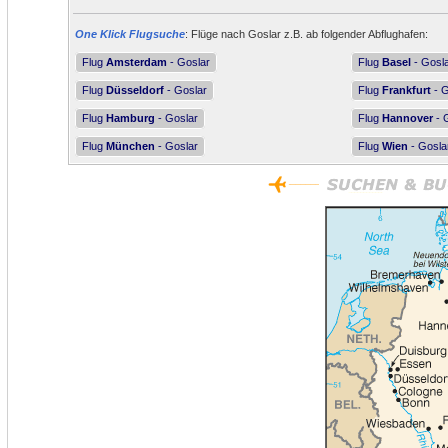
One Klick Flugsuche
: Flüge nach Goslar z.B. ab folgender Abflughafen:
Flug
Amsterdam
- Goslar
Flug
Basel
- Gosl
Flug
Düsseldorf
- Goslar
Flug
Frankfurt
- G
Flug
Hamburg
- Goslar
Flug
Hannover
- 
Flug
München
- Goslar
Flug
Wien
- Gosla