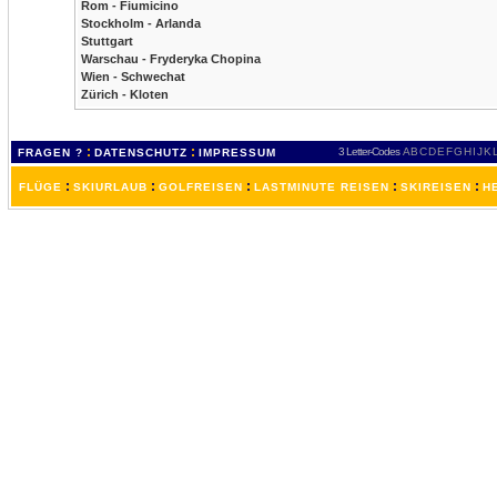
Rom - Fiumicino
Stockholm - Arlanda
Stuttgart
Warschau - Fryderyka Chopina
Wien - Schwechat
Zürich - Kloten
:
:
3 Letter-Codes
A
B
C
D
E
F
G
H
I
J
K
FRAGEN ?
DATENSCHUTZ
IMPRESSUM
:
:
:
:
:
FLÜGE
SKIURLAUB
GOLFREISEN
LASTMINUTE REISEN
SKIREISEN
H