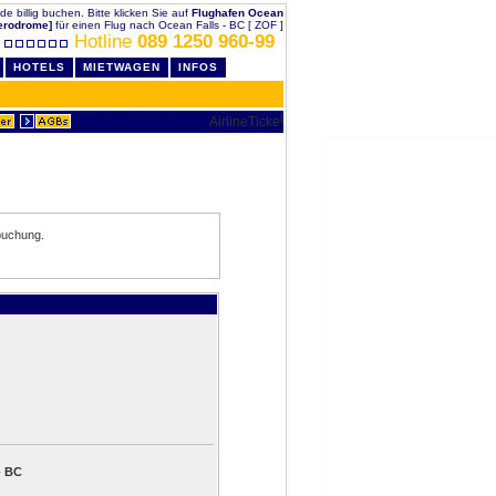
de billig buchen. Bitte klicken Sie auf
Flughafen Ocean
Aerodrome]
für einen Flug nach Ocean Falls - BC [ ZOF ]
Hotline
089 1250 960-99
HOTELS
MIETWAGEN
INFOS
buchung.
- BC