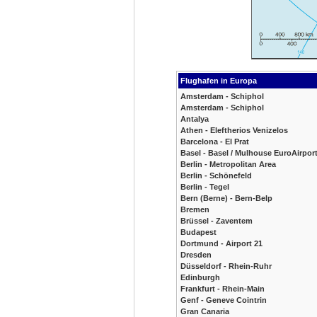
Flughafen in Europa
Amsterdam - Schiphol
Amsterdam - Schiphol
Antalya
Athen - Eleftherios Venizelos
Barcelona - El Prat
Basel - Basel / Mulhouse EuroAirpor
Berlin - Metropolitan Area
Berlin - Schönefeld
Berlin - Tegel
Bern (Berne) - Bern-Belp
Bremen
Brüssel - Zaventem
Budapest
Dortmund - Airport 21
Dresden
Düsseldorf - Rhein-Ruhr
Edinburgh
Frankfurt - Rhein-Main
Genf - Geneve Cointrin
Gran Canaria