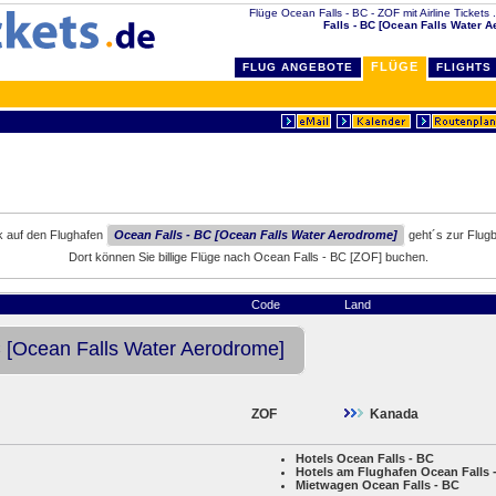
Flüge Ocean Falls - BC - ZOF mit Airline Tickets .
Falls - BC [Ocean Falls Water 
FLÜGE
FLUG ANGEBOTE
FLIGHTS
ck auf den Flughafen
Ocean Falls - BC [Ocean Falls Water Aerodrome]
geht´s zur Flug
Dort können Sie billige Flüge nach Ocean Falls - BC [ZOF] buchen.
Code
Land
C [Ocean Falls Water Aerodrome]
ZOF
Kanada
Hotels Ocean Falls - BC
Hotels am Flughafen Ocean Falls 
Mietwagen Ocean Falls - BC