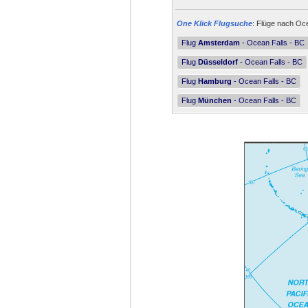
One Klick Flugsuche
: Flüge nach Oce
Flug
Amsterdam
- Ocean Falls - BC
Flug
Düsseldorf
- Ocean Falls - BC
Flug
Hamburg
- Ocean Falls - BC
Flug
München
- Ocean Falls - BC