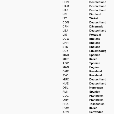
HHN
Deutschland
HAM
Deutschland
HAJ
Deutschland
HEL
Finnland
IST
Türkei
CGN
Deutschland
CPH
Dänemark
LEJ
Deutschland
LIS
Portugal
LGW
England
LHR
England
STN
England
LUX
Luxembourg
MAD
Spanien
MXP
Italien
AGP
Spanien
MAN
England
DME
Russland
SVO
Russland
MUC
Deutschland
NUE
Deutschland
OSL
Norwegen
PMI
Spanien
CDG
Frankreich
ORY
Frankreich
PRA
Tschechien
ROM
Italien
ARN
Schweden