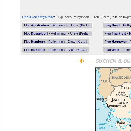
One Klick Flugsuche
: Flüge nach Rethymnon - Crete (Kreta ) z.B. ab folge
Flug
Amsterdam
- Rethymnon - Crete (Kreta )
Flug
Basel
- Rethy
Flug
Düsseldorf
- Rethymnon - Crete (Kreta )
Flug
Frankfurt
- R
Flug
Hamburg
- Rethymnon - Crete (Kreta )
Flug
Hannover
- 
Flug
München
- Rethymnon - Crete (Kreta )
Flug
Wien
- Rethy