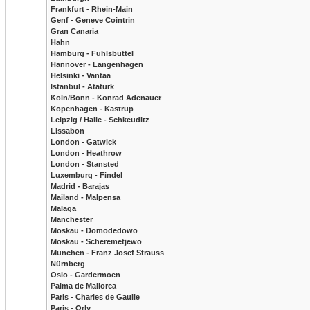
Frankfurt - Rhein-Main
Genf - Geneve Cointrin
Gran Canaria
Hahn
Hamburg - Fuhlsbüttel
Hannover - Langenhagen
Helsinki - Vantaa
Istanbul - Atatürk
Köln/Bonn - Konrad Adenauer
Kopenhagen - Kastrup
Leipzig / Halle - Schkeuditz
Lissabon
London - Gatwick
London - Heathrow
London - Stansted
Luxemburg - Findel
Madrid - Barajas
Mailand - Malpensa
Malaga
Manchester
Moskau - Domodedowo
Moskau - Scheremetjewo
München - Franz Josef Strauss
Nürnberg
Oslo - Gardermoen
Palma de Mallorca
Paris - Charles de Gaulle
Paris - Orly