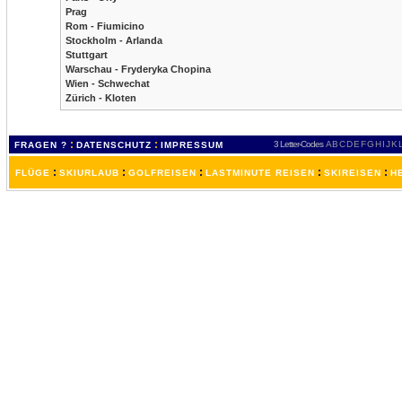
Prag
Rom - Fiumicino
Stockholm - Arlanda
Stuttgart
Warschau - Fryderyka Chopina
Wien - Schwechat
Zürich - Kloten
:
:
3 Letter-Codes
A
B
C
D
E
F
G
H
I
J
K
FRAGEN ?
DATENSCHUTZ
IMPRESSUM
:
:
:
:
:
FLÜGE
SKIURLAUB
GOLFREISEN
LASTMINUTE REISEN
SKIREISEN
H