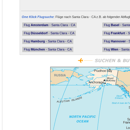
One Klick Flugsuche
: Flüge nach Santa Clara - CA z.B. ab folgender Abflug
Flug
Amsterdam
- Santa Clara - CA
Flug
Basel
- Santa
Flug
Düsseldorf
- Santa Clara - CA
Flug
Frankfurt
- S
Flug
Hamburg
- Santa Clara - CA
Flug
Hannover
- 
Flug
München
- Santa Clara - CA
Flug
Wien
- Santa