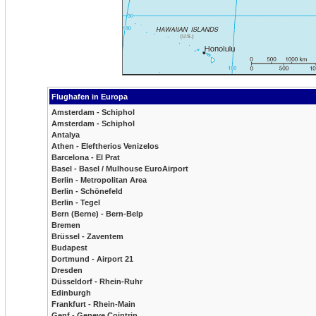
Flughafen in Europa
Amsterdam - Schiphol
Amsterdam - Schiphol
Antalya
Athen - Eleftherios Venizelos
Barcelona - El Prat
Basel - Basel / Mulhouse EuroAirport
Berlin - Metropolitan Area
Berlin - Schönefeld
Berlin - Tegel
Bern (Berne) - Bern-Belp
Bremen
Brüssel - Zaventem
Budapest
Dortmund - Airport 21
Dresden
Düsseldorf - Rhein-Ruhr
Edinburgh
Frankfurt - Rhein-Main
Genf - Geneve Cointrin