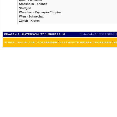
Stockholm - Arlanda
Stuttgart
Warschau - Fryderyka Chopina
Wien - Schwechat
Zürich - Kloten
:
:
3 Letter-Codes
A
B
C
D
E
F
G
H
I
J
K
FRAGEN ?
DATENSCHUTZ
IMPRESSUM
:
:
:
:
:
FLÜGE
SKIURLAUB
GOLFREISEN
LASTMINUTE REISEN
SKIREISEN
H