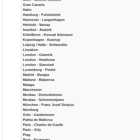
Gran Canaria
Hahn
Hamburg - Fuhlsbüttel
Hannover - Langenhagen
Helsinki - Vantaa
Istanbul - Atatürk
Köln/Bonn - Konrad Adenauer
Kopenhagen - Kastrup
Leipzig / Halle - Schkeuditz
Lissabon
London - Gatwick
London - Heathrow
London - Stansted
Luxemburg - Findel
Madrid - Barajas
Mailand - Malpensa
Malaga
Manchester
Moskau - Domodedowo
Moskau - Scheremetjewo
München - Franz Josef Strauss
Nürnberg
Oslo - Gardermoen
Palma de Mallorca
Paris - Charles de Gaulle
Paris - Orly
Prag
Rom - Fiumicino