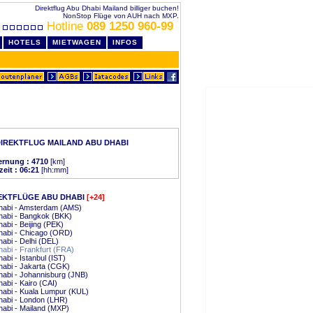
Direktflug Abu Dhabi Mailand billiger buchen!
NonStop Flüge von AUH nach MXP.
Hotline
089 1250 960-99
HOTELS
MIETWAGEN
INFOS
IREKTFLUG MAILAND ABU DHABI
ernung : 4710
[km]
zeit : 06:21
[hh:mm]
EKTFLÜGE ABU DHABI
[+24]
habi - Amsterdam (AMS)
habi - Bangkok (BKK)
abi - Beijing (PEK)
habi - Chicago (ORD)
abi - Delhi (DEL)
abi - Frankfurt (FRA)
abi - Istanbul (IST)
abi - Jakarta (CGK)
abi - Johannisburg (JNB)
abi - Kairo (CAI)
abi - Kuala Lumpur (KUL)
habi - London (LHR)
abi - Mailand (MXP)