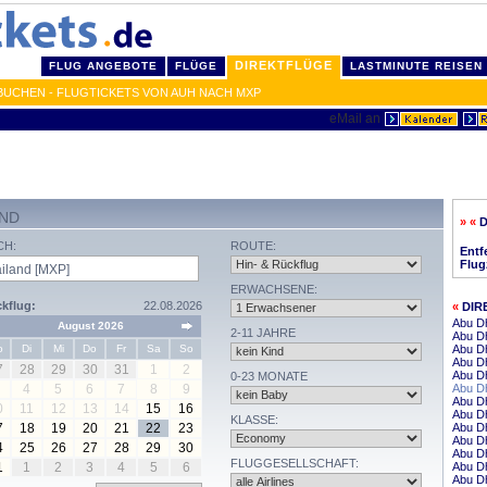
DIREKTFLÜGE
FLUG ANGEBOTE
FLÜGE
LASTMINUTE REISEN
 BUCHEN - FLUGTICKETS VON AUH NACH MXP
AND
» «
D
CH:
ROUTE:
Entf
Flug
ERWACHSENE:
kflug:
22.08.2026
«
DIR
Abu D
August 2026
2-11 JAHRE
Abu D
o
Di
Mi
Do
Fr
Sa
So
Abu Dh
Abu D
7
28
29
30
31
1
2
Abu Dh
0-23 MONATE
4
5
6
7
8
9
Abu Dh
Abu Dh
0
11
12
13
14
15
16
Abu Dh
KLASSE:
7
18
19
20
21
22
23
Abu Dh
Abu Dh
4
25
26
27
28
29
30
Abu Dh
FLUGGESELLSCHAFT:
1
1
2
3
4
5
6
Abu D
Abu Dh