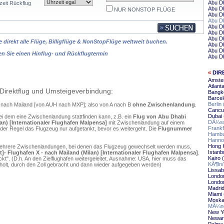
Abu Dh
zeit Rückflug
Abu D
NUR NONSTOP FLÜGE
Abu D
Abu D
Abu Dh
Abu Dh
Abu Dh
 direkt alle Flüge, Billigflüge & NonStopFlüge weltweit buchen.
Abu D
Abu Dh
en Sie einen Hinflug- und Rückflugtermin
Abu Dh
«
DIR
Amste
Atlant
Direktflug und Umsteigeverbindung:
Bangko
Barcel
Berlin
bi nach Mailand [von AUH nach MXP]; also von A nach B
ohne Zwischenlandung
.
Cancu
Dubai 
ei dem eine Zwischenlandung stattfinden kann, z.B. ein
Flug von Abu Dhabi
DÃ¼sse
lan) [Internationaler Flughafen Malpensa]
mit Zwischenlandung auf einem
Frankf
 der Regel das Flugzeug nur aufgetankt, bevor es weitergeht. Die
Flugnummer
Hambu
Hannov
Hong 
mehrere Zwischenlandungen, bei denen das Flugzeug gewechselt werden muss,
Istanb
t]- Flughafen X - nach Mailand (Milan) [Internationaler Flughafen Malpensa]
.
Kairo 
". (D.h. An den Zielflughafen weitergeleitet. Ausnahme: USA, hier muss das
KÃ¶ln
olt, durch den Zoll gebracht und dann wieder aufgegeben werden)
Lissab
Londo
London
Madrid
Miami 
Moska
MÃ¼nc
New Yo
Newar