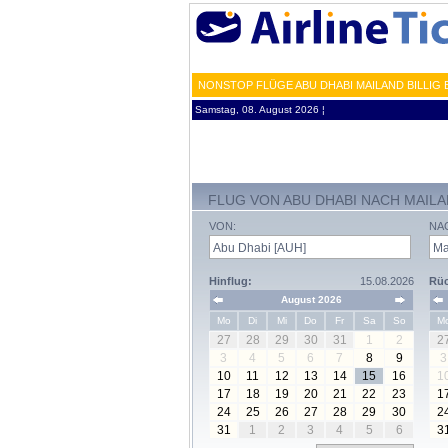
NONSTOP FLÜGE ABU DHABI MAILAND BILLIG
Samstag, 08. August 2026 ¦
FLUG VON ABU DHABI NACH MAIL
VON:
NA
Hinflug:
15.08.2026
Rüc
August 2026
Mo
Di
Mi
Do
Fr
Sa
So
M
27
28
29
30
31
1
2
2
3
4
5
6
7
8
9
3
10
11
12
13
14
15
16
1
17
18
19
20
21
22
23
1
24
25
26
27
28
29
30
2
31
1
2
3
4
5
6
3