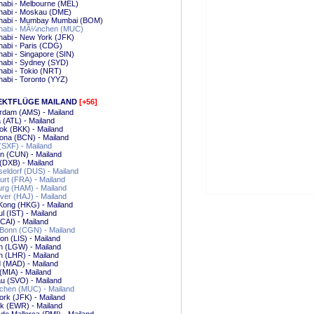
abi - Melbourne (MEL)
habi - Moskau (DME)
habi - Mumbay Mumbai (BOM)
habi - MÃ¼nchen (MUC)
abi - New York (JFK)
abi - Paris (CDG)
abi - Singapore (SIN)
habi - Sydney (SYD)
abi - Tokio (NRT)
abi - Toronto (YYZ)
EKTFLÜGE MAILAND
[+56]
rdam (AMS) - Mailand
a (ATL) - Mailand
k (BKK) - Mailand
ona (BCN) - Mailand
 (SXF) - Mailand
n (CUN) - Mailand
(DXB) - Mailand
ldorf (DUS) - Mailand
urt (FRA) - Mailand
rg (HAM) - Mailand
er (HAJ) - Mailand
Kong (HKG) - Mailand
ul (IST) - Mailand
(CAI) - Mailand
/Bonn (CGN) - Mailand
on (LIS) - Mailand
n (LGW) - Mailand
 (LHR) - Mailand
 (MAD) - Mailand
(MIA) - Mailand
u (SVO) - Mailand
hen (MUC) - Mailand
rk (JFK) - Mailand
k (EWR) - Mailand