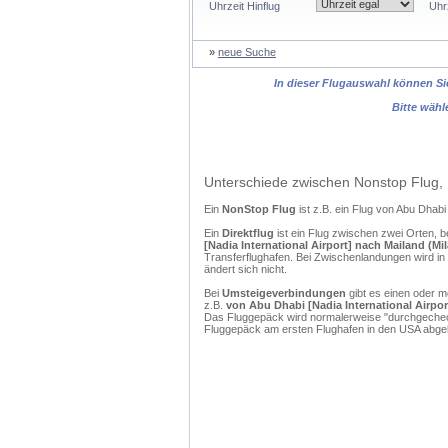
Uhrzeit Hinflug
Uhr
»
neue Suche
In dieser Flugauswahl können Sie
Bitte wähl
Unterschiede zwischen Nonstop Flug, 
Ein
NonStop Flug
ist z.B. ein Flug von Abu Dha
Ein
Direktflug
ist ein Flug zwischen zwei Orten, b
[Nadia International Airport] nach Mailand (Mi
Transferflughafen. Bei Zwischenlandungen wird in
ändert sich nicht.
Bei
Umsteigeverbindungen
gibt es einen oder 
z.B.
von Abu Dhabi [Nadia International Airpor
Das Fluggepäck wird normalerweise "durchgecheckt
Fluggepäck am ersten Flughafen in den USA abgeh