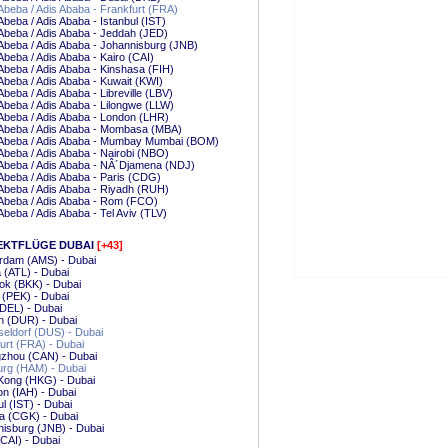
Abeba / Adis Ababa - Frankfurt (FRA)
Abeba / Adis Ababa - Istanbul (IST)
Abeba / Adis Ababa - Jeddah (JED)
Abeba / Adis Ababa - Johannisburg (JNB)
Abeba / Adis Ababa - Kairo (CAI)
Abeba / Adis Ababa - Kinshasa (FIH)
Abeba / Adis Ababa - Kuwait (KWI)
Abeba / Adis Ababa - Libreville (LBV)
Abeba / Adis Ababa - Lilongwe (LLW)
Abeba / Adis Ababa - London (LHR)
 Abeba / Adis Ababa - Mombasa (MBA)
 Abeba / Adis Ababa - Mumbay Mumbai (BOM)
Abeba / Adis Ababa - Nairobi (NBO)
Abeba / Adis Ababa - NÂ´Djamena (NDJ)
Abeba / Adis Ababa - Paris (CDG)
Abeba / Adis Ababa - Riyadh (RUH)
Abeba / Adis Ababa - Rom (FCO)
Abeba / Adis Ababa - Tel Aviv (TLV)
EKTFLÜGE DUBAI
[+43]
rdam (AMS) - Dubai
a (ATL) - Dubai
ok (BKK) - Dubai
g (PEK) - Dubai
(DEL) - Dubai
n (DUR) - Dubai
eldorf (DUS) - Dubai
urt (FRA) - Dubai
zhou (CAN) - Dubai
rg (HAM) - Dubai
Kong (HKG) - Dubai
n (IAH) - Dubai
ul (IST) - Dubai
a (CGK) - Dubai
isburg (JNB) - Dubai
(CAI) - Dubai