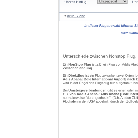
Uhrzeit Hinflug
Uhr
»
neue Suche
In dieser Flugauswahl können Sie
Bitte wähl
Unterschiede zwischen Nonstop Flug, 
Ein
NonStop Flug
ist z.B. ein Flug von Addis Ab
Zwischenlandung
.
Ein
Direktflug
ist ein Flug zwischen zwei Orten, b
Adis Ababa [Bole International Airport] nach 
wird in der Regel das Flugzeug nur aufgetankt, be
Bei
Umsteigeverbindungen
gibt es einen oder 
z.B.
von Addis Abeba / Adis Ababa [Bole Intern
normalerweise "durchgecheckt". (D.h. An den Ziel
Flughafen in den USA abgeholt, durch den Zoll g