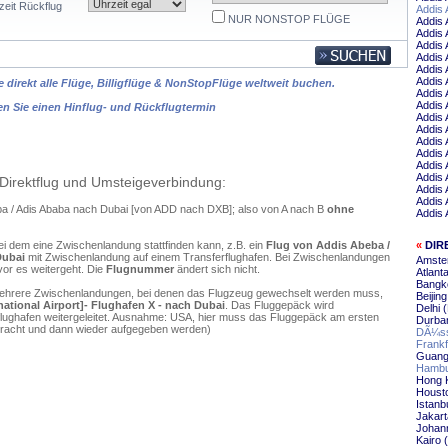
zeit Rückflug
Addis 
NUR NONSTOP FLÜGE
Addis 
Addis 
Addis 
Addis 
Addis 
Addis 
 direkt alle Flüge, Billigflüge & NonStopFlüge weltweit buchen.
Addis 
Addis 
en Sie einen Hinflug- und Rückflugtermin
Addis 
Addis
Addis
Addis 
Addis 
Addis 
Direktflug und Umsteigeverbindung:
Addis 
Addis 
eba / Adis Ababa nach Dubai [von ADD nach DXB]; also von A nach B
ohne
Addis 
ei dem eine Zwischenlandung stattfinden kann, z.B. ein
Flug von Addis Abeba /
«
DIR
Dubai
mit Zwischenlandung auf einem Transferflughafen. Bei Zwischenlandungen
Amste
vor es weitergeht. Die
Flugnummer
ändert sich nicht.
Atlant
Bangk
mehrere Zwischenlandungen, bei denen das Flugzeug gewechselt werden muss,
Beijin
ational Airport]- Flughafen X - nach Dubai
. Das Fluggepäck wird
Delhi 
flughafen weitergeleitet. Ausnahme: USA, hier muss das Fluggepäck am ersten
Durba
ebracht und dann wieder aufgegeben werden)
DÃ¼ss
Frankf
Guang
Hambu
Hong 
Housto
Istanb
Jakart
Johann
Kairo 