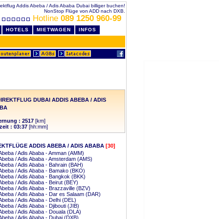
rektflug Addis Abeba / Adis Ababa Dubai billiger buchen!
NonStop Flüge von ADD nach DXB.
Hotline
089 1250 960-99
HOTELS
MIETWAGEN
INFOS
IREKTFLUG DUBAI ADDIS ABEBA / ADIS
BA
ernung : 2517
[km]
zeit : 03:37
[hh:mm]
EKTFLÜGE ADDIS ABEBA / ADIS ABABA
[30]
 Abeba / Adis Ababa - Amman (AMM)
Abeba / Adis Ababa - Amsterdam (AMS)
Abeba / Adis Ababa - Bahrain (BAH)
Abeba / Adis Ababa - Bamako (BKO)
Abeba / Adis Ababa - Bangkok (BKK)
Abeba / Adis Ababa - Beirut (BEY)
Abeba / Adis Ababa - Brazzaville (BZV)
Abeba / Adis Ababa - Dar es Salaam (DAR)
Abeba / Adis Ababa - Delhi (DEL)
Abeba / Adis Ababa - Djibouti (JIB)
Abeba / Adis Ababa - Douala (DLA)
Abeba / Adis Ababa - Dubai (DXB)