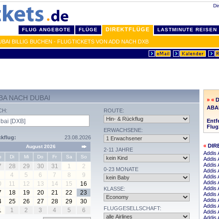
Di
DIREKTFLÜGE
FLUG ANGEBOTE
FLÜGE
LASTMINUTE REISEN
UBAI BILLIG BUCHEN - FLUGTICKETS VON ADD NACH DXB
ABA NACH DUBAI
» «
D
ABA
CH:
ROUTE:
Entf
Flug
ERWACHSENE:
kflug:
23.08.2026
«
DIR
August 2026
2-11 JAHRE
Addis
o
Di
Mi
Do
Fr
Sa
So
Addis 
Addis 
7
28
29
30
31
1
2
0-23 MONATE
Addis 
4
5
6
7
8
9
Addis 
Addis 
0
11
12
13
14
15
16
Addis 
KLASSE:
7
18
19
20
21
22
23
Addis 
Addis 
4
25
26
27
28
29
30
Addis 
FLUGGESELLSCHAFT:
1
1
2
3
4
5
6
Addis 
Addis 