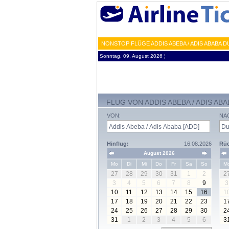
NONSTOP FLÜGE ADDIS ABEBA / ADIS ABABA D
Sonntag, 09. August 2026 ¦
FLUG VON ADDIS ABEBA / ADIS AB
VON:
NA
Hinflug:
16.08.2026
Rüc
August 2026
Mo
Di
Mi
Do
Fr
Sa
So
M
27
28
29
30
31
1
2
2
3
4
5
6
7
8
9
3
10
11
12
13
14
15
16
1
17
18
19
20
21
22
23
1
24
25
26
27
28
29
30
2
31
1
2
3
4
5
6
3