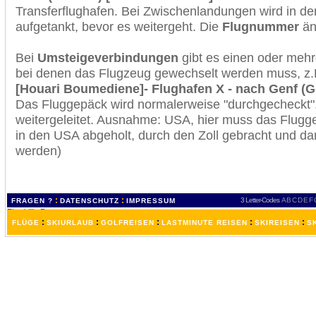
Transferflughafen. Bei Zwischenlandungen wird in de
aufgetankt, bevor es weitergeht. Die
Flugnummer
änd
Bei
Umsteigeverbindungen
gibt es einen oder meh
bei denen das Flugzeug gewechselt werden muss, z
[Houari Boumediene]- Flughafen X - nach Genf (G
Das Fluggepäck wird normalerweise "durchgecheckt". 
weitergeleitet. Ausnahme: USA, hier muss das Flugg
in den USA abgeholt, durch den Zoll gebracht und d
werden)
:
:
3 Letter-Codes
A
B
C
D
E
F
FRAGEN ?
DATENSCHUTZ
IMPRESSUM
:
:
:
:
:
FLÜGE
SKIURLAUB
GOLFREISEN
LASTMINUTE REISEN
SKIREISEN
S