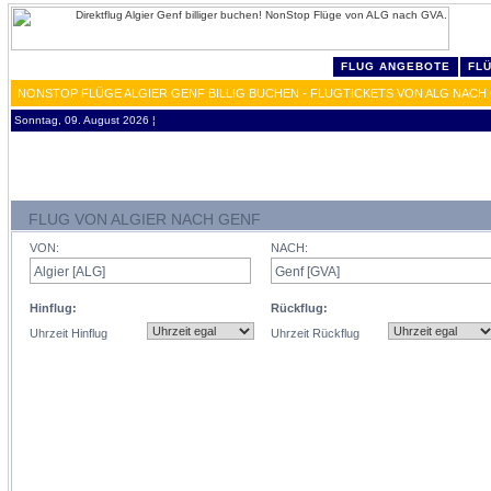
FLUG ANGEBOTE
FL
NONSTOP FLÜGE ALGIER GENF BILLIG BUCHEN - FLUGTICKETS VON ALG NACH
Sonntag, 09. August 2026 ¦
FLUG VON ALGIER NACH GENF
VON:
NACH:
Hinflug:
Rückflug:
Uhrzeit Hinflug
Uhrzeit Rückflug