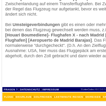
Zwischenlandung auf einem Transferflughafen. Bei Z
der Regel das Flugzeug nur aufgetankt, bevor es wei
ändert sich nicht.
Bei
Umsteigeverbindungen
gibt es einen oder meh
bei denen das Flugzeug gewechselt werden muss, z
[Houari Boumediene]- Flughafen X - nach Madrid [
Flughafen] [Aeropuerto de Madrid Barajas]
. Das F
normalerweise "durchgecheckt". (D.h. An den Zielflugh
Ausnahme: USA, hier muss das Fluggepäck am erste
abgeholt, durch den Zoll gebracht und dann wieder 
:
:
3 Letter-Codes
A
B
C
D
E
F
FRAGEN ?
DATENSCHUTZ
IMPRESSUM
:
:
:
:
:
FLÜGE
SKIURLAUB
GOLFREISEN
LASTMINUTE REISEN
SKIREISEN
S