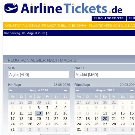
FLUG ANGEBOTE
FL
NONSTOP FLÜGE ALGIER MADRID BILLIG BUCHEN - FLUGTICKETS VON ALG NA
Donnerstag, 06. August 2026 ¦
FLUG VON ALGIER NACH MADRID
VON:
NACH:
Hinflug:
13.08.2026
Rückflug:
20.08.202
August 2026
August 2026
Mo
Di
Mi
Do
Fr
Sa
So
Mo
Di
Mi
Do
Fr
Sa
So
27
28
29
30
31
1
2
27
28
29
30
31
1
2
3
4
5
6
7
8
9
3
4
5
6
7
8
9
10
11
12
13
14
15
16
10
11
12
13
14
15
16
17
18
19
20
21
22
23
17
18
19
20
21
22
23
24
25
26
27
28
29
30
24
25
26
27
28
29
30
31
1
2
3
4
5
6
31
1
2
3
4
5
6