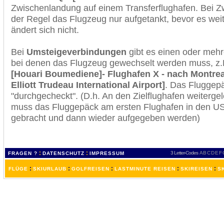
Zwischenlandung auf einem Transferflughafen. Bei Z
der Regel das Flugzeug nur aufgetankt, bevor es wei
ändert sich nicht.
Bei
Umsteigeverbindungen
gibt es einen oder meh
bei denen das Flugzeug gewechselt werden muss, z
[Houari Boumediene]- Flughafen X - nach Montreal
Elliott Trudeau International Airport]
. Das Fluggep
"durchgecheckt". (D.h. An den Zielflughafen weiterge
muss das Fluggepäck am ersten Flughafen in den USA
gebracht und dann wieder aufgegeben werden)
:
:
3 Letter-Codes
A
B
C
D
E
F
FRAGEN ?
DATENSCHUTZ
IMPRESSUM
:
:
:
:
:
FLÜGE
SKIURLAUB
GOLFREISEN
LASTMINUTE REISEN
SKIREISEN
S