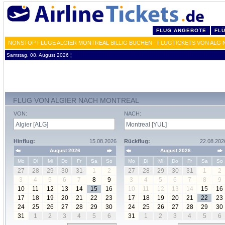
FLUG ANGEBOTE
FL
NONSTOP FLÜGE ALGIER MONTREAL BILLIG BUCHEN - FLUGTICKETS VON ALG 
Samstag, 08. August 2026 ¦
FLUG VON ALGIER NACH MONTREAL
VON:
NACH:
Hinflug:
15.08.2026
Rückflug:
22.08.202
August 2026
August 2026
Mo
Di
Mi
Do
Fr
Sa
So
Mo
Di
Mi
Do
Fr
Sa
So
27
28
29
30
31
1
2
27
28
29
30
31
1
2
3
4
5
6
7
8
9
3
4
5
6
7
8
9
10
11
12
13
14
15
16
10
11
12
13
14
15
16
17
18
19
20
21
22
23
17
18
19
20
21
22
23
24
25
26
27
28
29
30
24
25
26
27
28
29
30
31
1
2
3
4
5
6
31
1
2
3
4
5
6