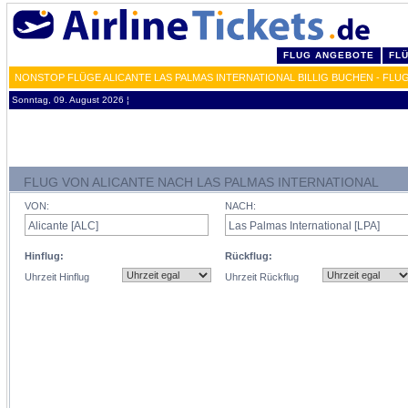
FLUG ANGEBOTE
FL
NONSTOP FLÜGE ALICANTE LAS PALMAS INTERNATIONAL BILLIG BUCHEN - FLU
Sonntag, 09. August 2026 ¦
FLUG VON ALICANTE NACH LAS PALMAS INTERNATIONAL
VON:
NACH:
Hinflug:
Rückflug:
Uhrzeit Hinflug
Uhrzeit Rückflug