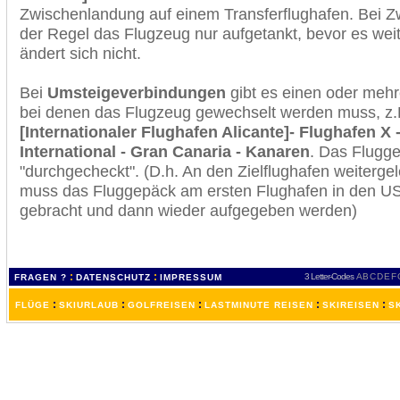
Zwischenlandung auf einem Transferflughafen. Bei Z
der Regel das Flugzeug nur aufgetankt, bevor es wei
ändert sich nicht.
Bei
Umsteigeverbindungen
gibt es einen oder meh
bei denen das Flugzeug gewechselt werden muss, z
[Internationaler Flughafen Alicante]- Flughafen X
International - Gran Canaria - Kanaren
. Das Flugg
"durchgecheckt". (D.h. An den Zielflughafen weiterge
muss das Fluggepäck am ersten Flughafen in den USA
gebracht und dann wieder aufgegeben werden)
:
:
3 Letter-Codes
A
B
C
D
E
F
FRAGEN ?
DATENSCHUTZ
IMPRESSUM
:
:
:
:
:
FLÜGE
SKIURLAUB
GOLFREISEN
LASTMINUTE REISEN
SKIREISEN
S