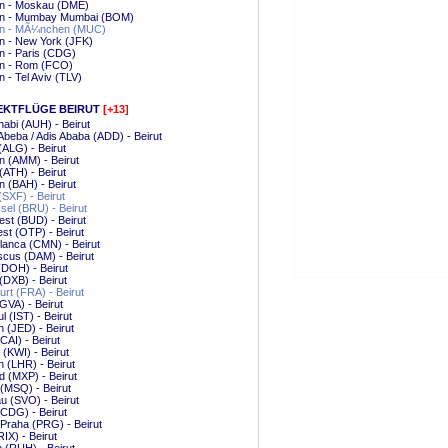
 - Moskau (DME)
 - Mumbay Mumbai (BOM)
 - MÃ¼nchen (MUC)
 - New York (JFK)
 - Paris (CDG)
 - Rom (FCO)
- Tel Aviv (TLV)
EKTFLÜGE BEIRUT
[+13]
abi (AUH) - Beirut
Abeba / Adis Ababa (ADD) - Beirut
 (ALG) - Beirut
 (AMM) - Beirut
(ATH) - Beirut
n (BAH) - Beirut
 (SXF) - Beirut
el (BRU) - Beirut
st (BUD) - Beirut
st (OTP) - Beirut
anca (CMN) - Beirut
cus (DAM) - Beirut
DOH) - Beirut
(DXB) - Beirut
urt (FRA) - Beirut
GVA) - Beirut
l (IST) - Beirut
 (JED) - Beirut
(CAI) - Beirut
 (KWI) - Beirut
 (LHR) - Beirut
d (MXP) - Beirut
(MSQ) - Beirut
 (SVO) - Beirut
(CDG) - Beirut
 Praha (PRG) - Beirut
RIX) - Beirut