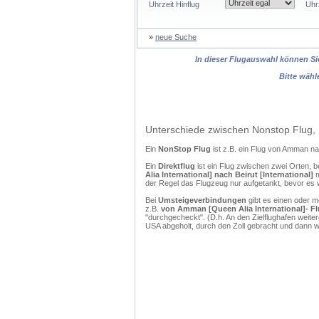
Uhrzeit Hinflug
Uhr
»
neue Suche
In dieser Flugauswahl können Sie
Bitte wähl
Unterschiede zwischen Nonstop Flug, 
Ein
NonStop Flug
ist z.B. ein Flug von Amman n
Ein
Direktflug
ist ein Flug zwischen zwei Orten, b
Alia International] nach Beirut [International]
m
der Regel das Flugzeug nur aufgetankt, bevor es 
Bei
Umsteigeverbindungen
gibt es einen oder 
z.B.
von Amman [Queen Alia International]- Flu
"durchgecheckt". (D.h. An den Zielflughafen weit
USA abgeholt, durch den Zoll gebracht und dann 