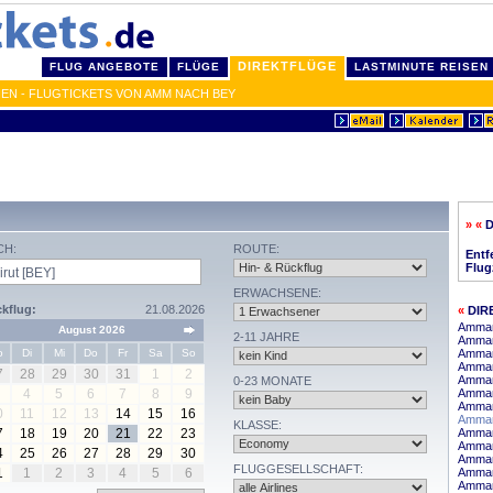
DIREKTFLÜGE
FLUG ANGEBOTE
FLÜGE
LASTMINUTE REISEN
EN - FLUGTICKETS VON AMM NACH BEY
» «
D
CH:
ROUTE:
Entf
Flug
ERWACHSENE:
kflug:
21.08.2026
«
DIR
Amman
August 2026
2-11 JAHRE
Amman
o
Di
Mi
Do
Fr
Sa
So
Amman
Amman
7
28
29
30
31
1
2
Amman
0-23 MONATE
4
5
6
7
8
9
Amman
Amman
0
11
12
13
14
15
16
Amman
KLASSE:
7
18
19
20
21
22
23
Amman 
Amman 
4
25
26
27
28
29
30
Amman
FLUGGESELLSCHAFT:
1
1
2
3
4
5
6
Amman
Amman