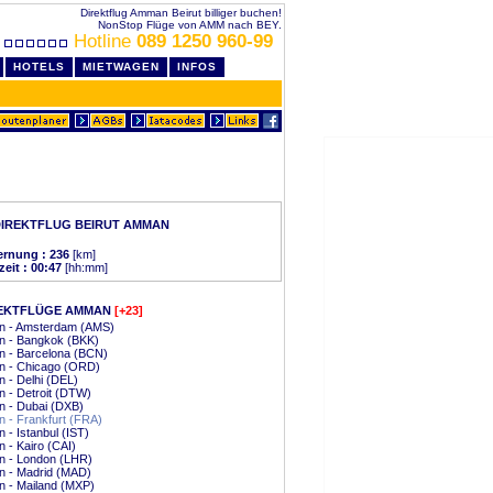
Direktflug Amman Beirut billiger buchen!
NonStop Flüge von AMM nach BEY.
Hotline
089 1250 960-99
HOTELS
MIETWAGEN
INFOS
IREKTFLUG BEIRUT AMMAN
ernung : 236
[km]
zeit : 00:47
[hh:mm]
EKTFLÜGE AMMAN
[+23]
 - Amsterdam (AMS)
 - Bangkok (BKK)
 - Barcelona (BCN)
 - Chicago (ORD)
 - Delhi (DEL)
 - Detroit (DTW)
 - Dubai (DXB)
 - Frankfurt (FRA)
- Istanbul (IST)
- Kairo (CAI)
 - London (LHR)
 - Madrid (MAD)
 - Mailand (MXP)