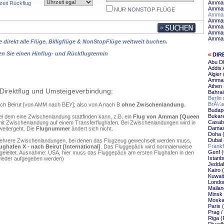
Amman
zeit Rückflug
Amman
NUR NONSTOP FLÜGE
Amman
Amman
Amman
Amman
Amman 
 direkt alle Flüge, Billigflüge & NonStopFlüge weltweit buchen.
en Sie einen Hinflug- und Rückflugtermin
«
DIR
Abu Dh
Addis 
Algier
Amman
Athen 
Direktflug und Umsteigeverbindung:
Bahrai
Berlin
BrÃ¼ss
ach Beirut [von AMM nach BEY]; also von A nach B
ohne Zwischenlandung
.
Budape
Bukare
ei dem eine Zwischenlandung stattfinden kann, z.B. ein
Flug von Amman [Queen
Casabl
it Zwischenlandung auf einem Transferflughafen. Bei Zwischenlandungen wird in
Damas
weitergeht. Die
Flugnummer
ändert sich nicht.
Doha (
Dubai 
mehrere Zwischenlandungen, bei denen das Flugzeug gewechselt werden muss,
Frankf
ghafen X - nach Beirut [International]
. Das Fluggepäck wird normalerweise
Genf (
ergeleitet. Ausnahme: USA, hier muss das Fluggepäck am ersten Flughafen in den
Istanbu
wieder aufgegeben werden)
Jeddah
Kairo 
Kuwait
London
Mailan
Minsk 
Moskau
Paris 
Prag /
Riga (