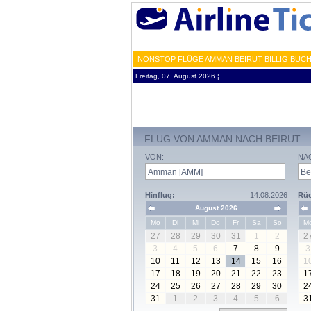
NONSTOP FLÜGE AMMAN BEIRUT BILLIG BUCH
Freitag, 07. August 2026 ¦
FLUG VON AMMAN NACH BEIRUT
VON:
NA
Hinflug:
14.08.2026
Rüc
August 2026
Mo
Di
Mi
Do
Fr
Sa
So
M
27
28
29
30
31
1
2
2
3
4
5
6
7
8
9
3
10
11
12
13
14
15
16
1
17
18
19
20
21
22
23
1
24
25
26
27
28
29
30
2
31
1
2
3
4
5
6
3