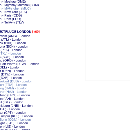
 - Moskau (DME)
 - Mumbay Mumbai (BOM)
 - MÃ¼nchen (MUC)
 - New York (JFK)
 - Paris (CDG)
 - Rom (FCO)
- Tel Aviv (TLV)
EKTFLÜGE LONDON
[+60]
rdam (AMS) - London
a (ATL) - London
ok (BKK) - London
lona (BCN) - London
g (PEK) - London
 (TXL) - London
n (BOS) - London
go (ORD) - London
/Fort Worth (DFW) - London
(DEL) - London
r (DEN) - London
t (DTW) - London
 (DXB) - London
eldorf (DUS) - London
urt (FRA) - London
rg (HAM) - London
ver (HAJ) - London
Kong (HKG) - London
n (IAH) - London
ul (IST) - London
isburg (JNB) - London
(CAI) - London
dt (CPT) - London
 Lumpur (KUL) - London
/Bonn (CGN) - London
gas (LAS) - London
on (LIS) - London