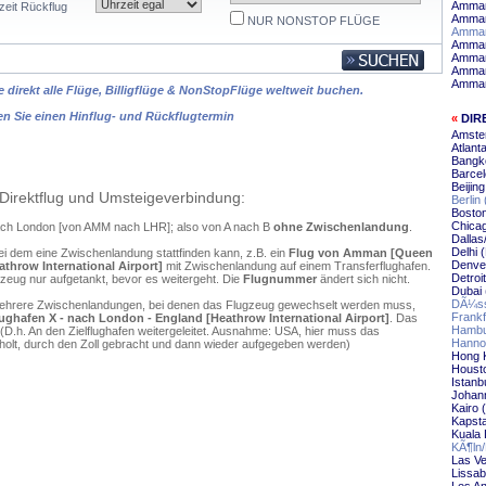
Amman
zeit Rückflug
Amman
NUR NONSTOP FLÜGE
Amman
Amman
Amman
Amman
Amman 
 direkt alle Flüge, Billigflüge & NonStopFlüge weltweit buchen.
en Sie einen Hinflug- und Rückflugtermin
«
DIR
Amste
Atlant
Bangk
Barce
Beijin
Direktflug und Umsteigeverbindung:
Berlin
Bosto
Chica
nach London [von AMM nach LHR]; also von A nach B
ohne Zwischenlandung
.
Dallas
Delhi 
ei dem eine Zwischenlandung stattfinden kann, z.B. ein
Flug von Amman [Queen
Denve
athrow International Airport]
mit Zwischenlandung auf einem Transferflughafen.
Detroi
zeug nur aufgetankt, bevor es weitergeht. Die
Flugnummer
ändert sich nicht.
Dubai
DÃ¼ss
mehrere Zwischenlandungen, bei denen das Flugzeug gewechselt werden muss,
Frankf
ughafen X - nach London - England [Heathrow International Airport]
. Das
Hambu
D.h. An den Zielflughafen weitergeleitet. Ausnahme: USA, hier muss das
Hanno
olt, durch den Zoll gebracht und dann wieder aufgegeben werden)
Hong 
Housto
Istanb
Johann
Kairo 
Kapsta
Kuala
KÃ¶ln
Las Ve
Lissab