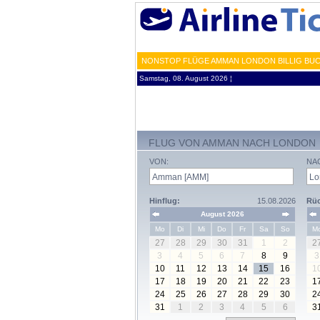
NONSTOP FLÜGE AMMAN LONDON BILLIG BUC
Samstag, 08. August 2026 ¦
FLUG VON AMMAN NACH LONDON
VON:
NA
Hinflug:
15.08.2026
Rüc
August 2026
Mo
Di
Mi
Do
Fr
Sa
So
M
27
28
29
30
31
1
2
2
3
4
5
6
7
8
9
3
10
11
12
13
14
15
16
1
17
18
19
20
21
22
23
1
24
25
26
27
28
29
30
2
31
1
2
3
4
5
6
3