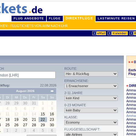
DIREKTFLÜGE
FLUG ANGEBOTE
FLÜGE
LASTMINUTE REISEN
HEN - FLUGTICKETS VON AMM NACH LHR
» «
CH:
ROUTE:
Entf
Flug
ERWACHSENE:
kflug:
22.08.2026
«
DIR
Amman
August 2026
2-11 JAHRE
Amman
o
Di
Mi
Do
Fr
Sa
So
Amman
Amman
7
28
29
30
31
1
2
Amman
0-23 MONATE
4
5
6
7
8
9
Amman
Amman
0
11
12
13
14
15
16
Amman
KLASSE:
7
18
19
20
21
22
23
Amman 
Amman 
4
25
26
27
28
29
30
Amman
FLUGGESELLSCHAFT:
1
1
2
3
4
5
6
Amman
Amman