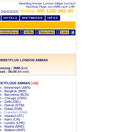
Direktflug Amman London billiger buchen!
NonStop Flüge von AMM nach LHR.
Hotline
089 1250 960-99
HOTELS
MIETWAGEN
INFOS
DIREKTFLUG LONDON AMMAN
ernung : 3680
[km]
zeit : 05:04
[hh:mm]
EKTFLÜGE AMMAN
[+23]
 - Amsterdam (AMS)
 - Bangkok (BKK)
 - Barcelona (BCN)
 - Chicago (ORD)
 - Delhi (DEL)
 - Detroit (DTW)
 - Dubai (DXB)
 - Frankfurt (FRA)
- Istanbul (IST)
- Kairo (CAI)
 - London (LHR)
 - Madrid (MAD)
 - Mailand (MXP)