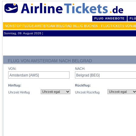
FLUG ANGEBOTE
FL
NONSTOP FLÜGE AMSTERDAM BELGRAD BILLIG BUCHEN - FLUGTICKETS VON A
Sonntag, 09. August 2026 ¦
FLUG VON AMSTERDAM NACH BELGRAD
VON:
NACH:
Hinflug:
Rückflug:
Uhrzeit Hinflug
Uhrzeit Rückflug