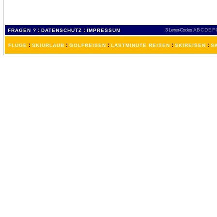
:
:
3 Letter-Codes
A
B
C
D
E
F
FRAGEN ?
DATENSCHUTZ
IMPRESSUM
:
:
:
:
:
FLÜGE
SKIURLAUB
GOLFREISEN
LASTMINUTE REISEN
SKIREISEN
S