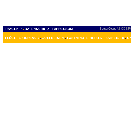
:
:
3 Letter-Codes
A
B
C
D
E
F
FRAGEN ?
DATENSCHUTZ
IMPRESSUM
:
:
:
:
:
FLÜGE
SKIURLAUB
GOLFREISEN
LASTMINUTE REISEN
SKIREISEN
S