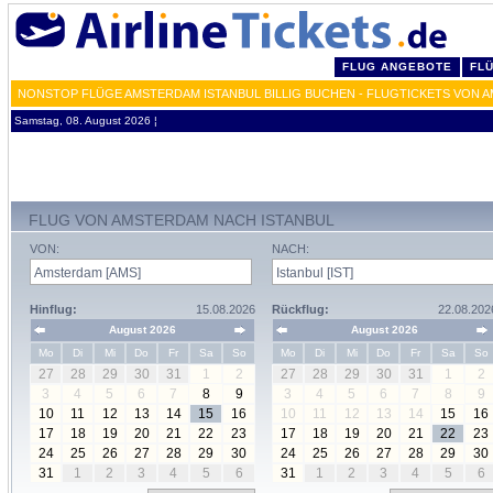
FLUG ANGEBOTE
FL
NONSTOP FLÜGE AMSTERDAM ISTANBUL BILLIG BUCHEN - FLUGTICKETS VON A
Samstag, 08. August 2026 ¦
FLUG VON AMSTERDAM NACH ISTANBUL
VON:
NACH:
Hinflug:
15.08.2026
Rückflug:
22.08.202
August 2026
August 2026
Mo
Di
Mi
Do
Fr
Sa
So
Mo
Di
Mi
Do
Fr
Sa
So
27
28
29
30
31
1
2
27
28
29
30
31
1
2
3
4
5
6
7
8
9
3
4
5
6
7
8
9
10
11
12
13
14
15
16
10
11
12
13
14
15
16
17
18
19
20
21
22
23
17
18
19
20
21
22
23
24
25
26
27
28
29
30
24
25
26
27
28
29
30
31
1
2
3
4
5
6
31
1
2
3
4
5
6