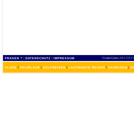
:
:
3 Letter-Codes
A
B
C
D
E
F
FRAGEN ?
DATENSCHUTZ
IMPRESSUM
:
:
:
:
:
FLÜGE
SKIURLAUB
GOLFREISEN
LASTMINUTE REISEN
SKIREISEN
S