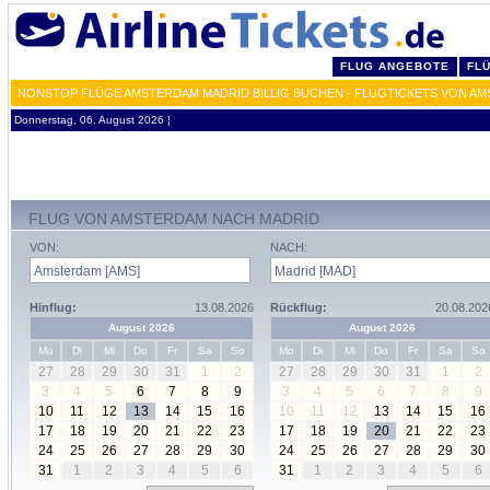
FLUG ANGEBOTE
FL
NONSTOP FLÜGE AMSTERDAM MADRID BILLIG BUCHEN - FLUGTICKETS VON AM
Donnerstag, 06. August 2026 ¦
FLUG VON AMSTERDAM NACH MADRID
VON:
NACH:
Hinflug:
13.08.2026
Rückflug:
20.08.202
August 2026
August 2026
Mo
Di
Mi
Do
Fr
Sa
So
Mo
Di
Mi
Do
Fr
Sa
So
27
28
29
30
31
1
2
27
28
29
30
31
1
2
3
4
5
6
7
8
9
3
4
5
6
7
8
9
10
11
12
13
14
15
16
10
11
12
13
14
15
16
17
18
19
20
21
22
23
17
18
19
20
21
22
23
24
25
26
27
28
29
30
24
25
26
27
28
29
30
31
1
2
3
4
5
6
31
1
2
3
4
5
6