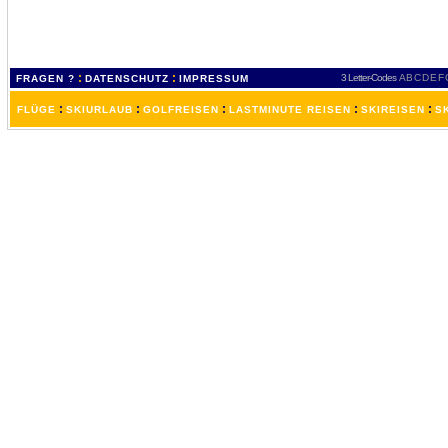
:
:
3 Letter-Codes
A
B
C
D
E
F
FRAGEN ?
DATENSCHUTZ
IMPRESSUM
:
:
:
:
:
FLÜGE
SKIURLAUB
GOLFREISEN
LASTMINUTE REISEN
SKIREISEN
S