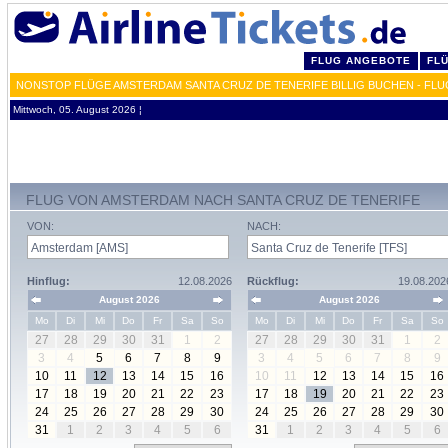
FLUG ANGEBOTE
FL
NONSTOP FLÜGE AMSTERDAM SANTA CRUZ DE TENERIFE BILLIG BUCHEN - FLU
Mittwoch, 05. August 2026 ¦
FLUG VON AMSTERDAM NACH SANTA CRUZ DE TENERIFE
VON:
NACH:
Hinflug:
12.08.2026
Rückflug:
19.08.202
August 2026
August 2026
Mo
Di
Mi
Do
Fr
Sa
So
Mo
Di
Mi
Do
Fr
Sa
So
27
28
29
30
31
1
2
27
28
29
30
31
1
2
3
4
5
6
7
8
9
3
4
5
6
7
8
9
10
11
12
13
14
15
16
10
11
12
13
14
15
16
17
18
19
20
21
22
23
17
18
19
20
21
22
23
24
25
26
27
28
29
30
24
25
26
27
28
29
30
31
1
2
3
4
5
6
31
1
2
3
4
5
6