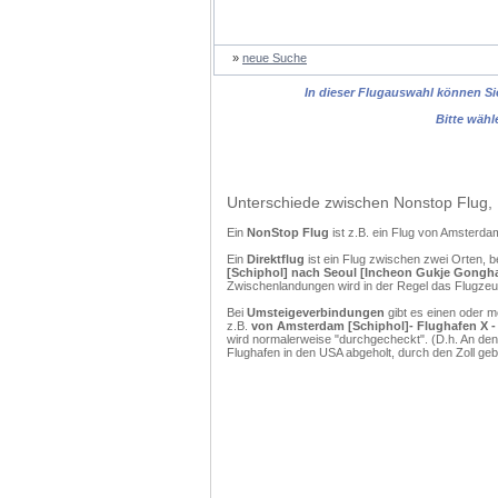
»
neue Suche
In dieser Flugauswahl können Sie
Bitte wähl
Unterschiede zwischen Nonstop Flug, 
Ein
NonStop Flug
ist z.B. ein Flug von Amsterd
Ein
Direktflug
ist ein Flug zwischen zwei Orten, b
[Schiphol] nach Seoul [Incheon Gukje Gonghan
Zwischenlandungen wird in der Regel das Flugzeug
Bei
Umsteigeverbindungen
gibt es einen oder 
z.B.
von Amsterdam [Schiphol]- Flughafen X -
wird normalerweise "durchgecheckt". (D.h. An den
Flughafen in den USA abgeholt, durch den Zoll g