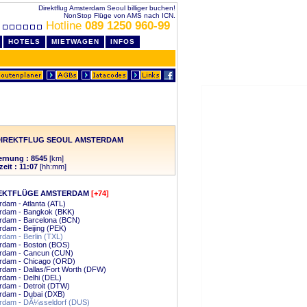
Direktflug Amsterdam Seoul billiger buchen!
NonStop Flüge von AMS nach ICN.
Hotline
089 1250 960-99
HOTELS
MIETWAGEN
INFOS
DIREKTFLUG SEOUL AMSTERDAM
ernung : 8545
[km]
eit : 11:07
[hh:mm]
EKTFLÜGE AMSTERDAM
[+74]
dam - Atlanta (ATL)
rdam - Bangkok (BKK)
rdam - Barcelona (BCN)
dam - Beijing (PEK)
dam - Berlin (TXL)
rdam - Boston (BOS)
rdam - Cancun (CUN)
rdam - Chicago (ORD)
rdam - Dallas/Fort Worth (DFW)
dam - Delhi (DEL)
rdam - Detroit (DTW)
rdam - Dubai (DXB)
rdam - DÃ¼sseldorf (DUS)