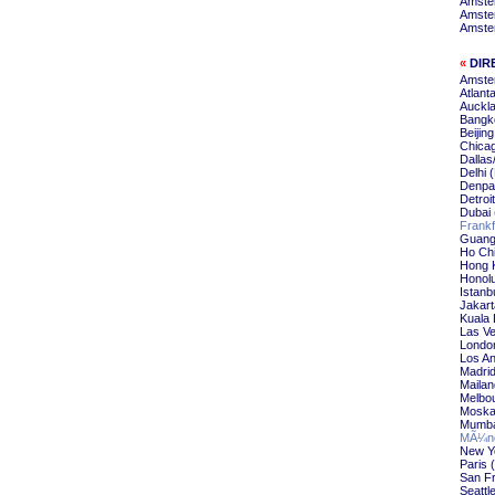
Amste
Amste
Amste
«
DIR
Amste
Atlant
Auckla
Bangko
Beijin
Chica
Dallas
Delhi 
Denpa
Detroi
Dubai 
Frankf
Guang
Ho Chi
Hong 
Honolu
Istanb
Jakart
Kuala 
Las Ve
London
Los An
Madrid
Mailan
Melbou
Moska
Mumba
MÃ¼nc
New Yo
Paris 
San Fr
Seattl