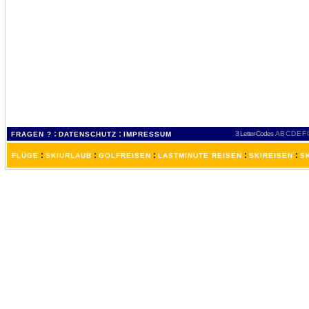
:
:
3 Letter-Codes
A
B
C
D
E
F
FRAGEN ?
DATENSCHUTZ
IMPRESSUM
:
:
:
:
:
FLÜGE
SKIURLAUB
GOLFREISEN
LASTMINUTE REISEN
SKIREISEN
S