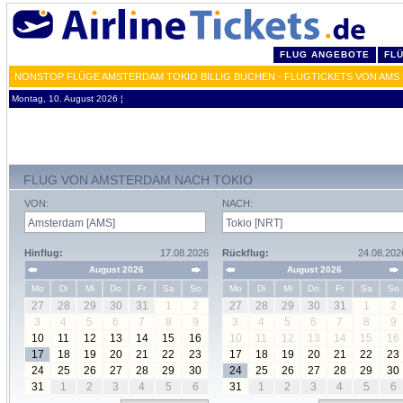
FLUG ANGEBOTE
FL
NONSTOP FLÜGE AMSTERDAM TOKIO BILLIG BUCHEN - FLUGTICKETS VON AMS
Montag, 10. August 2026 ¦
FLUG VON AMSTERDAM NACH TOKIO
VON:
NACH:
Hinflug:
17.08.2026
Rückflug:
24.08.202
August 2026
August 2026
Mo
Di
Mi
Do
Fr
Sa
So
Mo
Di
Mi
Do
Fr
Sa
So
27
28
29
30
31
1
2
27
28
29
30
31
1
2
3
4
5
6
7
8
9
3
4
5
6
7
8
9
10
11
12
13
14
15
16
10
11
12
13
14
15
16
17
18
19
20
21
22
23
17
18
19
20
21
22
23
24
25
26
27
28
29
30
24
25
26
27
28
29
30
31
1
2
3
4
5
6
31
1
2
3
4
5
6