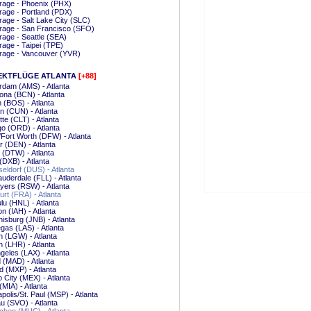
rage - Phoenix (PHX)
age - Portland (PDX)
age - Salt Lake City (SLC)
rage - San Francisco (SFO)
age - Seattle (SEA)
age - Taipei (TPE)
rage - Vancouver (YVR)
EKTFLÜGE ATLANTA
[+88]
dam (AMS) - Atlanta
ona (BCN) - Atlanta
 (BOS) - Atlanta
 (CUN) - Atlanta
tte (CLT) - Atlanta
o (ORD) - Atlanta
/Fort Worth (DFW) - Atlanta
 (DEN) - Atlanta
t (DTW) - Atlanta
(DXB) - Atlanta
ldorf (DUS) - Atlanta
auderdale (FLL) - Atlanta
yers (RSW) - Atlanta
urt (FRA) - Atlanta
lu (HNL) - Atlanta
n (IAH) - Atlanta
isburg (JNB) - Atlanta
gas (LAS) - Atlanta
 (LGW) - Atlanta
 (LHR) - Atlanta
geles (LAX) - Atlanta
 (MAD) - Atlanta
d (MXP) - Atlanta
 City (MEX) - Atlanta
(MIA) - Atlanta
polis/St. Paul (MSP) - Atlanta
 (SVO) - Atlanta