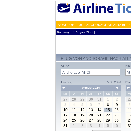
NONSTOP FLÜGE ANCHORAGE ATLANTA BILLIG
Samstag, 08. August 2026 ¦
FLUG VON ANCHORAGE NACH ATL
VON:
NA
Hinflug:
15.08.2026
Rüc
August 2026
Mo
Di
Mi
Do
Fr
Sa
So
M
27
28
29
30
31
1
2
2
3
4
5
6
7
8
9
3
10
11
12
13
14
15
16
1
17
18
19
20
21
22
23
1
24
25
26
27
28
29
30
2
31
1
2
3
4
5
6
3