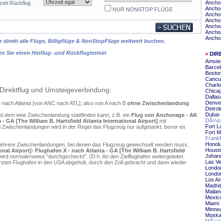
Ancho
zeit Rückflug
Anchor
NUR NONSTOP FLÜGE
Anchor
Ancho
Anchor
Anchor
Ancho
 direkt alle Flüge, Billigflüge & NonStopFlüge weltweit buchen.
en Sie einen Hinflug- und Rückflugtermin
«
DIR
Amster
Barcel
Boston
Cancun
Charlo
Direktflug und Umsteigeverbindung:
Chicag
Dallas
Denver
e nach Atlanta [von ANC nach ATL]; also von A nach B
ohne Zwischenlandung
.
Detroi
Dubai 
ei dem eine Zwischenlandung stattfinden kann, z.B. ein
Flug von Anchorage - AK
DÃ¼sse
- GA [The William B. Hartsfield Atlanta International Airport]
mit
Fort L
 Zwischenlandungen wird in der Regel das Flugzeug nur aufgetankt, bevor es
Fort M
Frankf
Honolu
mehrere Zwischenlandungen, bei denen das Flugzeug gewechselt werden muss,
Housto
al Airport]- Flughafen X - nach Atlanta - GA [The William B. Hartsfield
Johann
ird normalerweise "durchgecheckt". (D.h. An den Zielflughafen weitergeleitet.
Las Ve
en Flughafen in den USA abgeholt, durch den Zoll gebracht und dann wieder
London
London
Los An
Madrid
Mailan
Mexico
Miami 
Minnea
Moskau