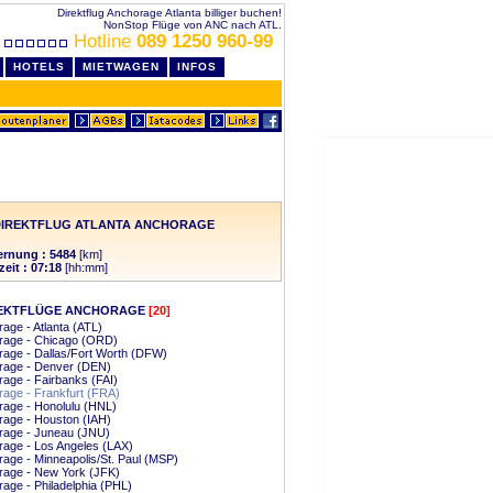
Direktflug Anchorage Atlanta billiger buchen!
NonStop Flüge von ANC nach ATL.
Hotline
089 1250 960-99
HOTELS
MIETWAGEN
INFOS
DIREKTFLUG ATLANTA ANCHORAGE
ernung : 5484
[km]
zeit : 07:18
[hh:mm]
EKTFLÜGE ANCHORAGE
[20]
age - Atlanta (ATL)
rage - Chicago (ORD)
age - Dallas/Fort Worth (DFW)
rage - Denver (DEN)
age - Fairbanks (FAI)
age - Frankfurt (FRA)
age - Honolulu (HNL)
age - Houston (IAH)
rage - Juneau (JNU)
age - Los Angeles (LAX)
age - Minneapolis/St. Paul (MSP)
rage - New York (JFK)
age - Philadelphia (PHL)