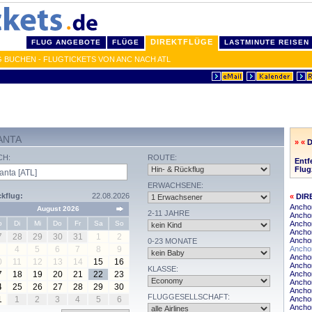
DIREKTFLÜGE
FLUG ANGEBOTE
FLÜGE
LASTMINUTE REISEN
 BUCHEN - FLUGTICKETS VON ANC NACH ATL
ANTA
» «
CH:
ROUTE:
Entf
Flug
ERWACHSENE:
kflug:
22.08.2026
«
DIR
Anchor
August 2026
2-11 JAHRE
Ancho
o
Di
Mi
Do
Fr
Sa
So
Anchor
Ancho
7
28
29
30
31
1
2
Anchor
0-23 MONATE
4
5
6
7
8
9
Anchor
Anchor
0
11
12
13
14
15
16
Anchor
KLASSE:
7
18
19
20
21
22
23
Ancho
Anchor
4
25
26
27
28
29
30
Anchor
FLUGGESELLSCHAFT:
1
1
2
3
4
5
6
Ancho
Anchor