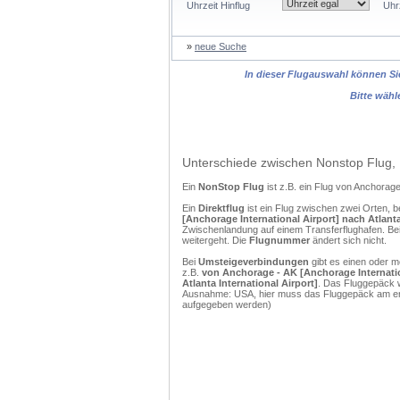
Uhrzeit Hinflug
Uhr
»
neue Suche
In dieser Flugauswahl können Sie
Bitte wähl
Unterschiede zwischen Nonstop Flug, 
Ein
NonStop Flug
ist z.B. ein Flug von Anchorag
Ein
Direktflug
ist ein Flug zwischen zwei Orten, b
[Anchorage International Airport] nach Atlanta 
Zwischenlandung auf einem Transferflughafen. Bei
weitergeht. Die
Flugnummer
ändert sich nicht.
Bei
Umsteigeverbindungen
gibt es einen oder 
z.B.
von Anchorage - AK [Anchorage Internation
Atlanta International Airport]
. Das Fluggepäck w
Ausnahme: USA, hier muss das Fluggepäck am erst
aufgegeben werden)