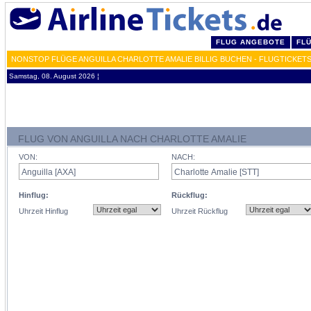
FLUG ANGEBOTE
FL
NONSTOP FLÜGE ANGUILLA CHARLOTTE AMALIE BILLIG BUCHEN - FLUGTICKETS
Samstag, 08. August 2026 ¦
FLUG VON ANGUILLA NACH CHARLOTTE AMALIE
VON:
NACH:
Hinflug:
Rückflug:
Uhrzeit Hinflug
Uhrzeit Rückflug