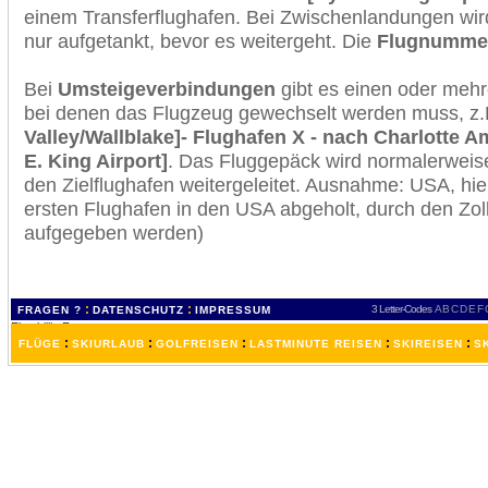
einem Transferflughafen. Bei Zwischenlandungen wir
nur aufgetankt, bevor es weitergeht. Die
Flugnumme
Bei
Umsteigeverbindungen
gibt es einen oder meh
bei denen das Flugzeug gewechselt werden muss, z
Valley/Wallblake]- Flughafen X - nach Charlotte Am
E. King Airport]
. Das Fluggepäck wird normalerweise
den Zielflughafen weitergeleitet. Ausnahme: USA, h
ersten Flughafen in den USA abgeholt, durch den Zol
aufgegeben werden)
:
:
3 Letter-Codes
A
B
C
D
E
F
FRAGEN ?
DATENSCHUTZ
IMPRESSUM
:
:
:
:
:
FLÜGE
SKIURLAUB
GOLFREISEN
LASTMINUTE REISEN
SKIREISEN
S