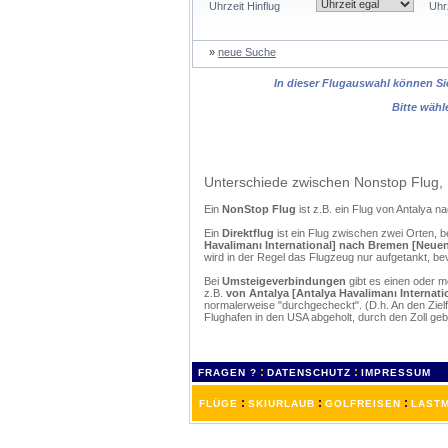
Uhrzeit Hinflug
Uhr
»
neue Suche
In dieser Flugauswahl können Sie
Bitte wähl
Unterschiede zwischen Nonstop Flug, 
Ein
NonStop Flug
ist z.B. ein Flug von Antalya 
Ein
Direktflug
ist ein Flug zwischen zwei Orten, b
Havalimanı International] nach Bremen [Neue
wird in der Regel das Flugzeug nur aufgetankt, be
Bei
Umsteigeverbindungen
gibt es einen oder 
z.B.
von Antalya [Antalya Havalimanı Internat
normalerweise "durchgecheckt". (D.h. An den Ziel
Flughafen in den USA abgeholt, durch den Zoll g
:
:
FRAGEN ?
DATENSCHUTZ
IMPRESSUM
:
:
:
FLÜGE
SKIURLAUB
GOLFREISEN
LASTM