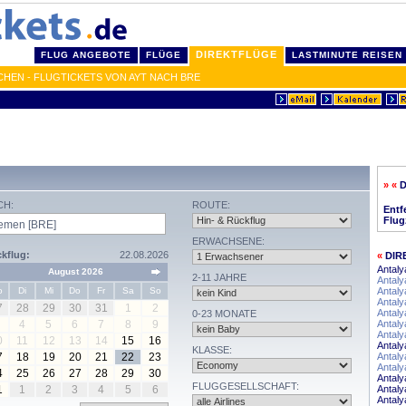
DIREKTFLÜGE
FLUG ANGEBOTE
FLÜGE
LASTMINUTE REISEN
CHEN - FLUGTICKETS VON AYT NACH BRE
» «
D
CH:
ROUTE:
Entf
Flug
ERWACHSENE:
kflug:
22.08.2026
«
DIR
Antal
August 2026
2-11 JAHRE
Antaly
o
Di
Mi
Do
Fr
Sa
So
Antaly
Antaly
7
28
29
30
31
1
2
Antaly
0-23 MONATE
4
5
6
7
8
9
Antal
Antaly
0
11
12
13
14
15
16
Antaly
KLASSE:
7
18
19
20
21
22
23
Antaly
Antaly
4
25
26
27
28
29
30
Antal
FLUGGESELLSCHAFT:
1
1
2
3
4
5
6
Antaly
Antal