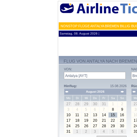
NONSTOP FLÜGE ANTALYA BREMEN BILLIG BU
Samstag, 08. August 2026 ¦
FLUG VON ANTALYA NACH BREMEN
VON:
NA
Hinflug:
15.08.2026
Rüc
August 2026
Mo
Di
Mi
Do
Fr
Sa
So
M
27
28
29
30
31
1
2
2
3
4
5
6
7
8
9
3
10
11
12
13
14
15
16
1
17
18
19
20
21
22
23
1
24
25
26
27
28
29
30
2
31
1
2
3
4
5
6
3