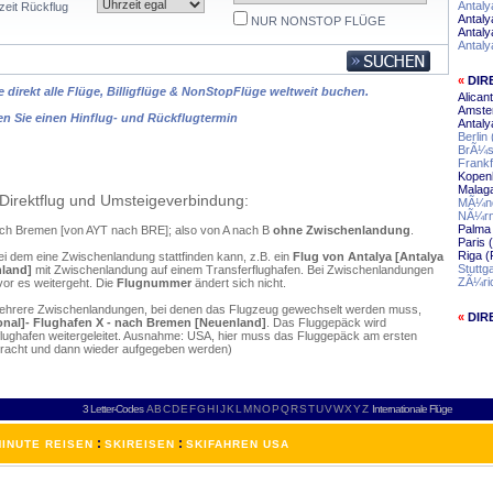
Antal
zeit Rückflug
Antaly
NUR NONSTOP FLÜGE
Antaly
Antaly
«
DIR
 direkt alle Flüge, Billigflüge & NonStopFlüge weltweit buchen.
Alican
Amste
en Sie einen Hinflug- und Rückflugtermin
Antaly
Berlin
BrÃ¼s
Frankf
Kopen
Malag
Direktflug und Umsteigeverbindung:
MÃ¼nc
NÃ¼rn
Palma 
nach Bremen [von AYT nach BRE]; also von A nach B
ohne Zwischenlandung
.
Paris
Riga (
ei dem eine Zwischenlandung stattfinden kann, z.B. ein
Flug von Antalya [Antalya
Stuttg
nland]
mit Zwischenlandung auf einem Transferflughafen. Bei Zwischenlandungen
ZÃ¼ri
vor es weitergeht. Die
Flugnummer
ändert sich nicht.
mehrere Zwischenlandungen, bei denen das Flugzeug gewechselt werden muss,
«
DIR
ional]- Flughafen X - nach Bremen [Neuenland]
. Das Fluggepäck wird
flughafen weitergeleitet. Ausnahme: USA, hier muss das Fluggepäck am ersten
ebracht und dann wieder aufgegeben werden)
3 Letter-Codes
A
B
C
D
E
F
G
H
I
J
K
L
M
N
O
P
Q
R
S
T
U
V
W
X
Y
Z
Internationale Flüge
:
:
INUTE REISEN
SKIREISEN
SKIFAHREN USA