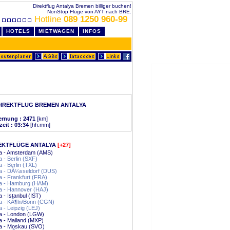
Direktflug Antalya Bremen billiger buchen!
NonStop Flüge von AYT nach BRE.
Hotline
089 1250 960-99
HOTELS
MIETWAGEN
INFOS
IREKTFLUG BREMEN ANTALYA
ernung : 2471
[km]
zeit : 03:34
[hh:mm]
EKTFLÜGE ANTALYA
[+27]
ya - Amsterdam (AMS)
a - Berlin (SXF)
a - Berlin (TXL)
a - DÃ¼sseldorf (DUS)
a - Frankfurt (FRA)
ya - Hamburg (HAM)
a - Hannover (HAJ)
a - Istanbul (IST)
a - KÃ¶ln/Bonn (CGN)
a - Leipzig (LEJ)
ya - London (LGW)
a - Mailand (MXP)
ya - Moskau (SVO)