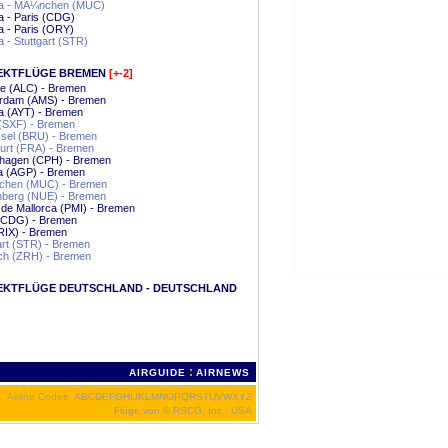
ya - MÃ¼nchen (MUC)
a - Paris (CDG)
a - Paris (ORY)
a - Stuttgart (STR)
EKTFLÜGE BREMEN
[+-2]
te (ALC) - Bremen
rdam (AMS) - Bremen
a (AYT) - Bremen
 (SXF) - Bremen
sel (BRU) - Bremen
urt (FRA) - Bremen
hagen (CPH) - Bremen
a (AGP) - Bremen
hen (MUC) - Bremen
berg (NUE) - Bremen
de Mallorca (PMI) - Bremen
 (CDG) - Bremen
RIX) - Bremen
art (STR) - Bremen
ch (ZRH) - Bremen
EKTFLÜGE DEUTSCHLAND - DEUTSCHLAND
:
AIRGUIDE
AIRNEWS
Airline Codes
A
B
C
D
E
F
G
H
I
J
K
L
M
N
O
P
Q
R
S
T
U
V
W
X
Y
Z
Flüge von
© RSCG, Inc., USA