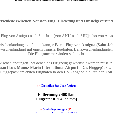
rschiede zwischen Nonstop Flug, Direktflug und Umsteigeverbin
in Flug von Antigua nach San Juan [von ANU nach SJU]; also von A n
ischenlandung stattfinden kann, z.B. ein
Flug von Antigua (Saint Joh
wischenlandung auf einem Transferflughafen. Bei Zwischenlandungen wi
Die
Flugnummer
ändert sich nicht.
wischenlandungen, bei denen das Flugzeug gewechselt werden muss, z
Juan [Luis Munoz Marin International Airport]
. Das Fluggepäck wi
 Fluggepäck am ersten Flughafen in den USA abgeholt, durch den Zol
» «
Direktflug San Juan Antigua
Entfernung : 468
[km]
Flugzeit : 01:04
[hh:mm]
«
Direktflüge Antigua
[15]