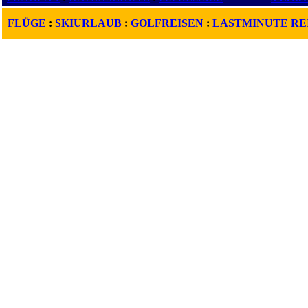
FLÜGE
:
SKIURLAUB
:
GOLFREISEN
:
LASTMINUTE RE