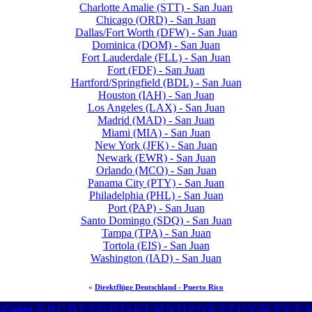
Charlotte Amalie (STT) - San Juan
Chicago (ORD) - San Juan
Dallas/Fort Worth (DFW) - San Juan
Dominica (DOM) - San Juan
Fort Lauderdale (FLL) - San Juan
Fort (FDF) - San Juan
Hartford/Springfield (BDL) - San Juan
Houston (IAH) - San Juan
Los Angeles (LAX) - San Juan
Madrid (MAD) - San Juan
Miami (MIA) - San Juan
New York (JFK) - San Juan
Newark (EWR) - San Juan
Orlando (MCO) - San Juan
Panama City (PTY) - San Juan
Philadelphia (PHL) - San Juan
Port (PAP) - San Juan
Santo Domingo (SDQ) - San Juan
Tampa (TPA) - San Juan
Tortola (EIS) - San Juan
Washington (IAD) - San Juan
«
Direktflüge Deutschland - Puerto Rico
r-Codes
A
B
C
D
E
F
G
H
I
J
K
L
M
N
O
P
Q
R
S
T
U
V
W
X
Y
Z
I