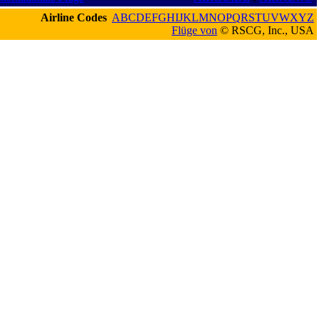
Airline Codes
A
B
C
D
E
F
G
H
I
J
K
L
M
N
O
P
Q
R
S
T
U
V
W
X
Y
Z
Flüge von
© RSCG, Inc., USA