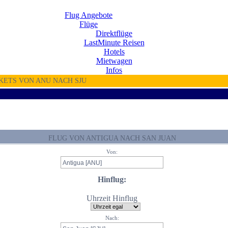
Flug Angebote
Flüge
Direktflüge
LastMinute Reisen
Hotels
Mietwagen
Infos
KETS VON ANU NACH SJU
FLUG VON ANTIGUA NACH SAN JUAN
Von:
Hinflug:
Uhrzeit Hinflug
Nach: