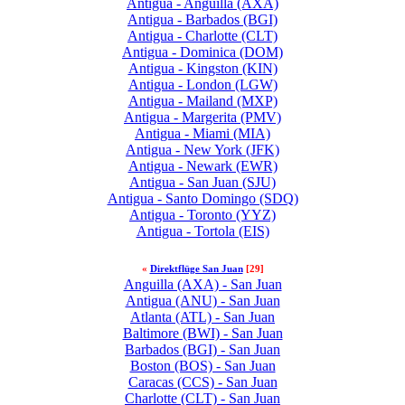
Antigua - Anguilla (AXA)
Antigua - Barbados (BGI)
Antigua - Charlotte (CLT)
Antigua - Dominica (DOM)
Antigua - Kingston (KIN)
Antigua - London (LGW)
Antigua - Mailand (MXP)
Antigua - Margerita (PMV)
Antigua - Miami (MIA)
Antigua - New York (JFK)
Antigua - Newark (EWR)
Antigua - San Juan (SJU)
Antigua - Santo Domingo (SDQ)
Antigua - Toronto (YYZ)
Antigua - Tortola (EIS)
«
Direktflüge San Juan
[29]
Anguilla (AXA) - San Juan
Antigua (ANU) - San Juan
Atlanta (ATL) - San Juan
Baltimore (BWI) - San Juan
Barbados (BGI) - San Juan
Boston (BOS) - San Juan
Caracas (CCS) - San Juan
Charlotte (CLT) - San Juan