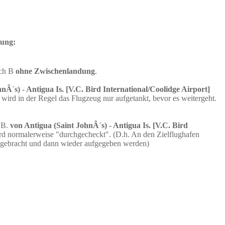
dung:
ach B
ohne Zwischenlandung
.
nÂ´s) - Antigua Is. [V.C. Bird International/Coolidge Airport]
rd in der Regel das Flugzeug nur aufgetankt, bevor es weitergeht.
.B.
von Antigua (Saint JohnÂ´s) - Antigua Is. [V.C. Bird
rd normalerweise "durchgecheckt". (D.h. An den Zielflughafen
l gebracht und dann wieder aufgegeben werden)