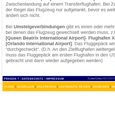
Zwischenlandung auf einem Transferflughafen. Bei Z
der Regel das Flugzeug nur aufgetankt, bevor es wei
ändert sich nicht.
Bei
Umsteigeverbindungen
gibt es einen oder meh
bei denen das Flugzeug gewechselt werden muss, z
[Queen Beatrix International Airport]- Flughafen X
[Orlando International Airport]
. Das Fluggepäck wi
"durchgecheckt". (D.h. An den Zielflughafen weiterge
muss das Fluggepäck am ersten Flughafen in den USA
gebracht und dann wieder aufgegeben werden)
:
:
3 Letter-Codes
A
B
C
D
E
F
FRAGEN ?
DATENSCHUTZ
IMPRESSUM
:
:
:
:
:
FLÜGE
SKIURLAUB
GOLFREISEN
LASTMINUTE REISEN
SKIREISEN
S