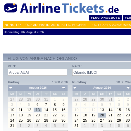
FLUG ANGEBOTE
FL
NONSTOP FLÜGE ARUBA ORLANDO BILLIG BUCHEN - FLUGTICKETS VON AUA N
Donnerstag, 06. August 2026 ¦
FLUG VON ARUBA NACH ORLANDO
VON:
NACH:
Hinflug:
13.08.2026
Rückflug:
20.08.202
August 2026
August 2026
Mo
Di
Mi
Do
Fr
Sa
So
Mo
Di
Mi
Do
Fr
Sa
So
27
28
29
30
31
1
2
27
28
29
30
31
1
2
3
4
5
6
7
8
9
3
4
5
6
7
8
9
10
11
12
13
14
15
16
10
11
12
13
14
15
16
17
18
19
20
21
22
23
17
18
19
20
21
22
23
24
25
26
27
28
29
30
24
25
26
27
28
29
30
31
1
2
3
4
5
6
31
1
2
3
4
5
6