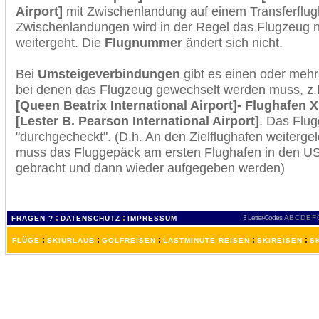
Airport]
mit Zwischenlandung auf einem Transferflug
Zwischenlandungen wird in der Regel das Flugzeug n
weitergeht. Die
Flugnummer
ändert sich nicht.
Bei
Umsteigeverbindungen
gibt es einen oder meh
bei denen das Flugzeug gewechselt werden muss, z
[Queen Beatrix International Airport]- Flughafen 
[Lester B. Pearson International Airport]
. Das Flu
"durchgecheckt". (D.h. An den Zielflughafen weiterge
muss das Fluggepäck am ersten Flughafen in den USA
gebracht und dann wieder aufgegeben werden)
:
:
3 Letter-Codes
A
B
C
D
E
F
FRAGEN ?
DATENSCHUTZ
IMPRESSUM
:
:
:
:
:
FLÜGE
SKIURLAUB
GOLFREISEN
LASTMINUTE REISEN
SKIREISEN
S