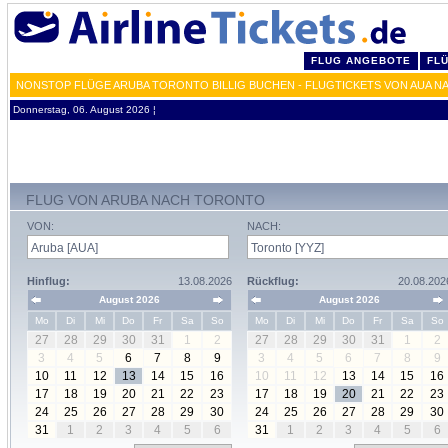
FLUG ANGEBOTE
FL
NONSTOP FLÜGE ARUBA TORONTO BILLIG BUCHEN - FLUGTICKETS VON AUA N
Donnerstag, 06. August 2026 ¦
FLUG VON ARUBA NACH TORONTO
VON:
NACH:
Hinflug:
13.08.2026
Rückflug:
20.08.202
August 2026
August 2026
Mo
Di
Mi
Do
Fr
Sa
So
Mo
Di
Mi
Do
Fr
Sa
So
27
28
29
30
31
1
2
27
28
29
30
31
1
2
3
4
5
6
7
8
9
3
4
5
6
7
8
9
10
11
12
13
14
15
16
10
11
12
13
14
15
16
17
18
19
20
21
22
23
17
18
19
20
21
22
23
24
25
26
27
28
29
30
24
25
26
27
28
29
30
31
1
2
3
4
5
6
31
1
2
3
4
5
6