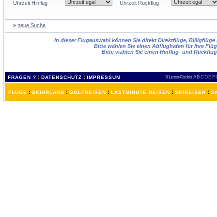
Uhrzeit Hinflug
Uhrzeit Rückflug
»
neue Suche
In dieser Flugauswahl können Sie direkt Direktflüge, Billigflüg
Bitte wählen Sie einen Abflughafen für Ihre Flü
Bitte wählen Sie einen Hinflug- und Rückflu
:
:
3 Letter-Codes
A
B
C
D
E
F
FRAGEN ?
DATENSCHUTZ
IMPRESSUM
:
:
:
:
:
FLÜGE
SKIURLAUB
GOLFREISEN
LASTMINUTE REISEN
SKIREISEN
S