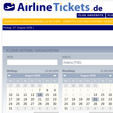
FLUG ANGEBOTE
FL
NONSTOP FLÜGE ASTANA BILLIG BUCHEN - DIREKTFLÜGE NACH ASTANA / KASA
Freitag, 07. August 2026 ¦
FLÜGE ASTANA / KASACHSTAN
VON:
NACH:
Hinflug:
14.08.2026
Rückflug:
21.08.202
August 2026
August 2026
Mo
Di
Mi
Do
Fr
Sa
So
Mo
Di
Mi
Do
Fr
Sa
So
27
28
29
30
31
1
2
27
28
29
30
31
1
2
3
4
5
6
7
8
9
3
4
5
6
7
8
9
10
11
12
13
14
15
16
10
11
12
13
14
15
16
17
18
19
20
21
22
23
17
18
19
20
21
22
23
24
25
26
27
28
29
30
24
25
26
27
28
29
30
31
1
2
3
4
5
6
31
1
2
3
4
5
6