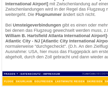
International Airport]
mit Zwischenlandung auf einem
Zwischenlandungen wird in der Regel das Flugzeug n
weitergeht. Die
Flugnummer
ändert sich nicht.
Bei
Umsteigeverbindungen
gibt es einen oder meh
bei denen das Flugzeug gewechselt werden muss, z
William B. Hartsfield Atlanta International Airport
Atlantic City - NJ [Atlantic City International Airpo
normalerweise "durchgecheckt". (D.h. An den Zielflugh
Ausnahme: USA, hier muss das Fluggepäck am erste
abgeholt, durch den Zoll gebracht und dann wieder 
:
:
3 Letter-Codes
A
B
C
D
E
F
FRAGEN ?
DATENSCHUTZ
IMPRESSUM
:
:
:
:
:
FLÜGE
SKIURLAUB
GOLFREISEN
LASTMINUTE REISEN
SKIREISEN
S