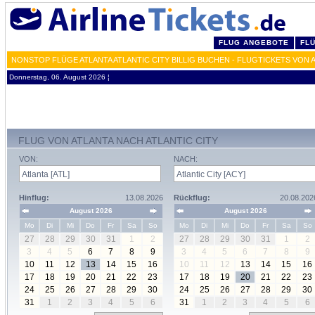
FLUG ANGEBOTE
FL
NONSTOP FLÜGE ATLANTA ATLANTIC CITY BILLIG BUCHEN - FLUGTICKETS VON 
Donnerstag, 06. August 2026 ¦
FLUG VON ATLANTA NACH ATLANTIC CITY
VON:
NACH:
Hinflug:
13.08.2026
Rückflug:
20.08.202
August 2026
August 2026
Mo
Di
Mi
Do
Fr
Sa
So
Mo
Di
Mi
Do
Fr
Sa
So
27
28
29
30
31
1
2
27
28
29
30
31
1
2
3
4
5
6
7
8
9
3
4
5
6
7
8
9
10
11
12
13
14
15
16
10
11
12
13
14
15
16
17
18
19
20
21
22
23
17
18
19
20
21
22
23
24
25
26
27
28
29
30
24
25
26
27
28
29
30
31
1
2
3
4
5
6
31
1
2
3
4
5
6