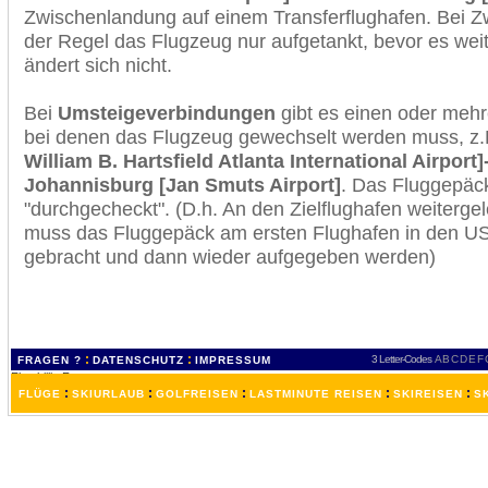
Zwischenlandung auf einem Transferflughafen. Bei Z
der Regel das Flugzeug nur aufgetankt, bevor es wei
ändert sich nicht.
Bei
Umsteigeverbindungen
gibt es einen oder meh
bei denen das Flugzeug gewechselt werden muss, z
William B. Hartsfield Atlanta International Airport
Johannisburg [Jan Smuts Airport]
. Das Fluggepäc
"durchgecheckt". (D.h. An den Zielflughafen weiterge
muss das Fluggepäck am ersten Flughafen in den USA
gebracht und dann wieder aufgegeben werden)
:
:
3 Letter-Codes
A
B
C
D
E
F
FRAGEN ?
DATENSCHUTZ
IMPRESSUM
:
:
:
:
:
FLÜGE
SKIURLAUB
GOLFREISEN
LASTMINUTE REISEN
SKIREISEN
S