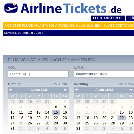
FLUG ANGEBOTE
FL
NONSTOP FLÜGE ATLANTA JOHANNISBURG BILLIG BUCHEN - FLUGTICKETS VON
Samstag, 08. August 2026 ¦
FLUG VON ATLANTA NACH JOHANNISBURG
VON:
NACH:
Hinflug:
15.08.2026
Rückflug:
22.08.202
August 2026
August 2026
Mo
Di
Mi
Do
Fr
Sa
So
Mo
Di
Mi
Do
Fr
Sa
So
27
28
29
30
31
1
2
27
28
29
30
31
1
2
3
4
5
6
7
8
9
3
4
5
6
7
8
9
10
11
12
13
14
15
16
10
11
12
13
14
15
16
17
18
19
20
21
22
23
17
18
19
20
21
22
23
24
25
26
27
28
29
30
24
25
26
27
28
29
30
31
1
2
3
4
5
6
31
1
2
3
4
5
6