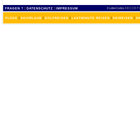
:
:
3 Letter-Codes
A
B
C
D
E
F
FRAGEN ?
DATENSCHUTZ
IMPRESSUM
:
:
:
:
:
FLÜGE
SKIURLAUB
GOLFREISEN
LASTMINUTE REISEN
SKIREISEN
S