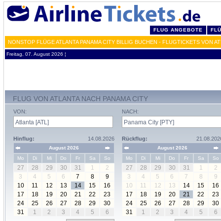
FLUG ANGEBOTE
FL
NONSTOP FLÜGE ATLANTA PANAMA CITY BILLIG BUCHEN - FLUGTICKETS VON AT
Freitag, 07. August 2026 ¦
FLUG VON ATLANTA NACH PANAMA CITY
VON:
NACH:
Hinflug:
14.08.2026
Rückflug:
21.08.202
August 2026
August 2026
Mo
Di
Mi
Do
Fr
Sa
So
Mo
Di
Mi
Do
Fr
Sa
So
27
28
29
30
31
1
2
27
28
29
30
31
1
2
3
4
5
6
7
8
9
3
4
5
6
7
8
9
10
11
12
13
14
15
16
10
11
12
13
14
15
16
17
18
19
20
21
22
23
17
18
19
20
21
22
23
24
25
26
27
28
29
30
24
25
26
27
28
29
30
31
1
2
3
4
5
6
31
1
2
3
4
5
6