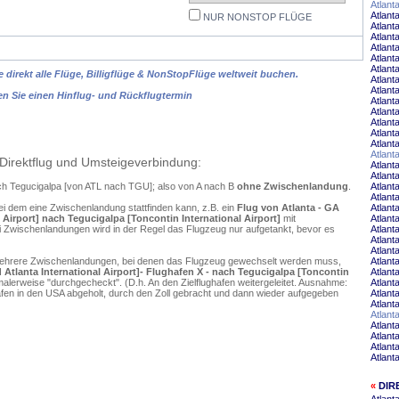
Atlant
Atlant
NUR NONSTOP FLÜGE
Atlant
Atlant
Atlant
Atlant
Atlant
 direkt alle Flüge, Billigflüge & NonStopFlüge weltweit buchen.
Atlant
Atlant
en Sie einen Hinflug- und Rückflugtermin
Atlant
Atlant
Atlant
Atlant
Atlant
Atlan
Direktflug und Umsteigeverbindung:
Atlant
Atlant
nach Tegucigalpa [von ATL nach TGU]; also von A nach B
ohne Zwischenlandung
.
Atlant
Atlant
ei dem eine Zwischenlandung stattfinden kann, z.B. ein
Flug von Atlanta - GA
Atlant
l Airport] nach Tegucigalpa [Toncontin International Airport]
mit
Atlant
 Zwischenlandungen wird in der Regel das Flugzeug nur aufgetankt, bevor es
Atlant
Atlant
Atlant
mehrere Zwischenlandungen, bei denen das Flugzeug gewechselt werden muss,
Atlant
d Atlanta International Airport]- Flughafen X - nach Tegucigalpa [Toncontin
Atlant
alerweise "durchgecheckt". (D.h. An den Zielflughafen weitergeleitet. Ausnahme:
Atlant
en in den USA abgeholt, durch den Zoll gebracht und dann wieder aufgegeben
Atlant
Atlant
Atlant
Atlant
Atlant
Atlant
Atlant
«
DIR