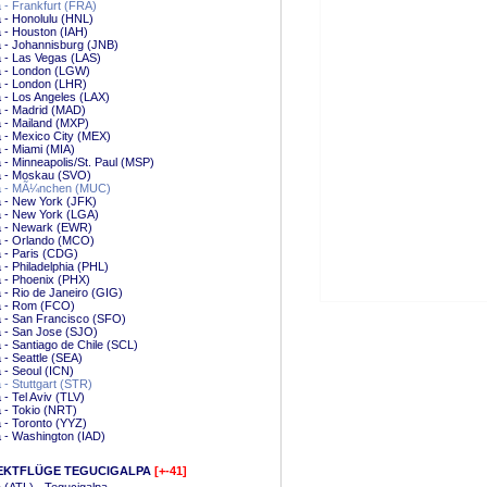
a - Frankfurt (FRA)
a - Honolulu (HNL)
a - Houston (IAH)
a - Johannisburg (JNB)
a - Las Vegas (LAS)
a - London (LGW)
a - London (LHR)
a - Los Angeles (LAX)
a - Madrid (MAD)
a - Mailand (MXP)
a - Mexico City (MEX)
a - Miami (MIA)
a - Minneapolis/St. Paul (MSP)
a - Moskau (SVO)
ta - MÃ¼nchen (MUC)
a - New York (JFK)
a - New York (LGA)
a - Newark (EWR)
a - Orlando (MCO)
a - Paris (CDG)
a - Philadelphia (PHL)
a - Phoenix (PHX)
a - Rio de Janeiro (GIG)
a - Rom (FCO)
a - San Francisco (SFO)
a - San Jose (SJO)
a - Santiago de Chile (SCL)
a - Seattle (SEA)
a - Seoul (ICN)
a - Stuttgart (STR)
a - Tel Aviv (TLV)
a - Tokio (NRT)
a - Toronto (YYZ)
a - Washington (IAD)
EKTFLÜGE TEGUCIGALPA
[+-41]