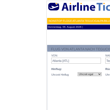
NONSTOP FLÜGE ATLANTA TEGUCIGALPA BILL
Donnerstag, 06. August 2026 ¦
FLUG VON ATLANTA NACH TEGUCI
VON:
NA
Hinflug:
Rüc
Uhrzeit Hinflug
Uhr