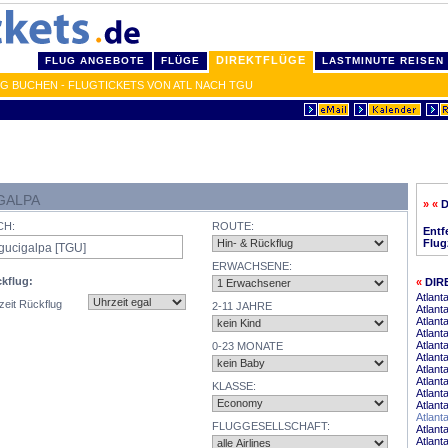
DIREKTFLÜGE
FLUG ANGEBOTE
FLÜGE
LASTMINUTE REISEN
IG BUCHEN - FLUGTICKETS VON ATL NACH TGU
GALPA
» «
D
CH:
ROUTE:
Entf
Flug
ERWACHSENE:
kflug:
«
DIR
Atlant
zeit Rückflug
2-11 JAHRE
Atlant
Atlant
Atlant
Atlant
0-23 MONATE
Atlant
Atlant
Atlant
KLASSE:
Atlant
Atlant
Atlant
FLUGGESELLSCHAFT:
Atlant
Atlant