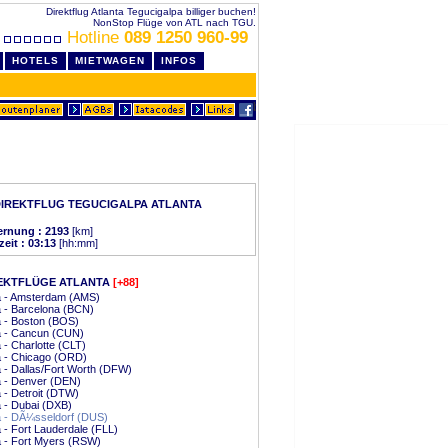
Direktflug Atlanta Tegucigalpa billiger buchen!
NonStop Flüge von ATL nach TGU.
Hotline
089 1250 960-99
HOTELS
MIETWAGEN
INFOS
IREKTFLUG TEGUCIGALPA ATLANTA
ernung : 2193
[km]
zeit : 03:13
[hh:mm]
EKTFLÜGE ATLANTA
[+88]
a - Amsterdam (AMS)
a - Barcelona (BCN)
a - Boston (BOS)
a - Cancun (CUN)
a - Charlotte (CLT)
a - Chicago (ORD)
a - Dallas/Fort Worth (DFW)
a - Denver (DEN)
a - Detroit (DTW)
a - Dubai (DXB)
a - DÃ¼sseldorf (DUS)
a - Fort Lauderdale (FLL)
a - Fort Myers (RSW)