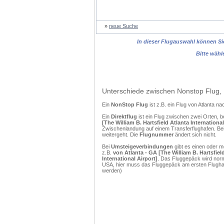
»
neue Suche
In dieser Flugauswahl können Sie
Bitte wähl
Unterschiede zwischen Nonstop Flug, 
Ein
NonStop Flug
ist z.B. ein Flug von Atlanta 
Ein
Direktflug
ist ein Flug zwischen zwei Orten, b
[The William B. Hartsfield Atlanta Internationa
Zwischenlandung auf einem Transferflughafen. Bei
weitergeht. Die
Flugnummer
ändert sich nicht.
Bei
Umsteigeverbindungen
gibt es einen oder 
z.B.
von Atlanta - GA [The William B. Hartsfiel
International Airport]
. Das Fluggepäck wird norm
USA, hier muss das Fluggepäck am ersten Flughaf
werden)