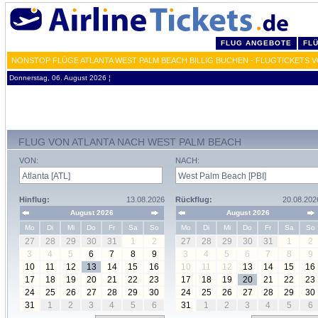
FLUG ANGEBOTE
FL
NONSTOP FLÜGE ATLANTA WEST PALM BEACH BILLIG BUCHEN - FLUGTICKETS V
Donnerstag, 06. August 2026 ¦
FLUG VON ATLANTA NACH WEST PALM BEACH
VON:
NACH:
Hinflug:
13.08.2026
Rückflug:
20.08.202
August 2026
August 2026
Mo
Di
Mi
Do
Fr
Sa
So
Mo
Di
Mi
Do
Fr
Sa
So
27
28
29
30
31
1
2
27
28
29
30
31
1
2
3
4
5
6
7
8
9
3
4
5
6
7
8
9
10
11
12
13
14
15
16
10
11
12
13
14
15
16
17
18
19
20
21
22
23
17
18
19
20
21
22
23
24
25
26
27
28
29
30
24
25
26
27
28
29
30
31
1
2
3
4
5
6
31
1
2
3
4
5
6