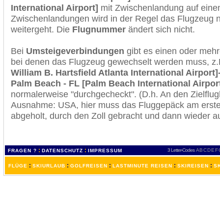
International Airport]
mit Zwischenlandung auf einem
Zwischenlandungen wird in der Regel das Flugzeug n
weitergeht. Die
Flugnummer
ändert sich nicht.
Bei
Umsteigeverbindungen
gibt es einen oder meh
bei denen das Flugzeug gewechselt werden muss, z
William B. Hartsfield Atlanta International Airport
Palm Beach - FL [Palm Beach International Airpor
normalerweise "durchgecheckt". (D.h. An den Zielflugh
Ausnahme: USA, hier muss das Fluggepäck am erste
abgeholt, durch den Zoll gebracht und dann wieder 
:
:
3 Letter-Codes
A
B
C
D
E
F
FRAGEN ?
DATENSCHUTZ
IMPRESSUM
:
:
:
:
:
FLÜGE
SKIURLAUB
GOLFREISEN
LASTMINUTE REISEN
SKIREISEN
S