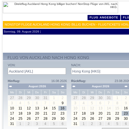
FLUG ANGEBOTE
FL
NONSTOP FLÜGE AUCKLAND HONG KONG BILLIG BUCHEN - FLUGTICKETS VON 
Sonntag, 09. August 2026 ¦
FLUG VON AUCKLAND NACH HONG KONG
VON:
NACH:
Hinflug:
16.08.2026
Rückflug:
23.08.202
August 2026
August 2026
Mo
Di
Mi
Do
Fr
Sa
So
Mo
Di
Mi
Do
Fr
Sa
So
27
28
29
30
31
1
2
27
28
29
30
31
1
2
3
4
5
6
7
8
9
3
4
5
6
7
8
9
10
11
12
13
14
15
16
10
11
12
13
14
15
16
17
18
19
20
21
22
23
17
18
19
20
21
22
23
24
25
26
27
28
29
30
24
25
26
27
28
29
30
31
1
2
3
4
5
6
31
1
2
3
4
5
6