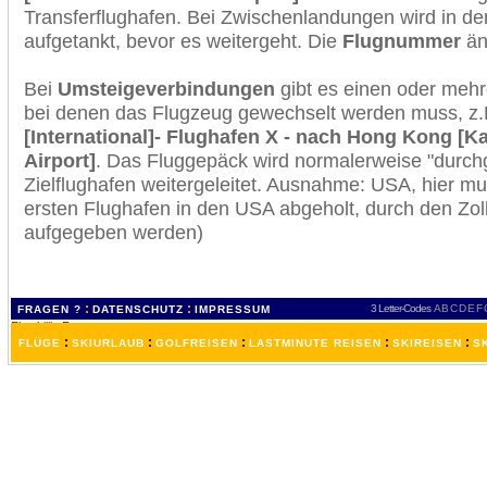
Transferflughafen. Bei Zwischenlandungen wird in de
aufgetankt, bevor es weitergeht. Die
Flugnummer
änd
Bei
Umsteigeverbindungen
gibt es einen oder meh
bei denen das Flugzeug gewechselt werden muss, z
[International]- Flughafen X - nach Hong Kong [Ka
Airport]
. Das Fluggepäck wird normalerweise "durchg
Zielflughafen weitergeleitet. Ausnahme: USA, hier 
ersten Flughafen in den USA abgeholt, durch den Zol
aufgegeben werden)
:
:
3 Letter-Codes
A
B
C
D
E
F
FRAGEN ?
DATENSCHUTZ
IMPRESSUM
:
:
:
:
:
FLÜGE
SKIURLAUB
GOLFREISEN
LASTMINUTE REISEN
SKIREISEN
S