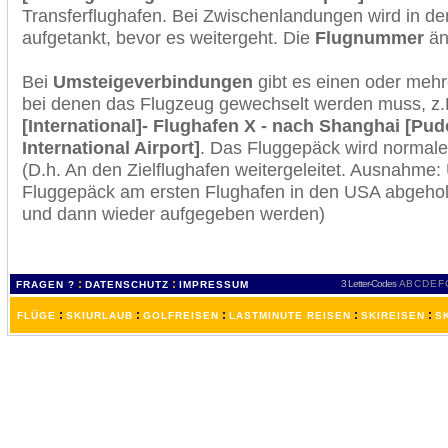
Transferflughafen. Bei Zwischenlandungen wird in de
aufgetankt, bevor es weitergeht. Die
Flugnummer
änd
Bei
Umsteigeverbindungen
gibt es einen oder meh
bei denen das Flugzeug gewechselt werden muss, z
[International]- Flughafen X - nach Shanghai [P
International Airport]
. Das Fluggepäck wird normale
(D.h. An den Zielflughafen weitergeleitet. Ausnahme
Fluggepäck am ersten Flughafen in den USA abgeholt
und dann wieder aufgegeben werden)
:
:
3 Letter-Codes
A
B
C
D
E
F
FRAGEN ?
DATENSCHUTZ
IMPRESSUM
:
:
:
:
:
FLÜGE
SKIURLAUB
GOLFREISEN
LASTMINUTE REISEN
SKIREISEN
S