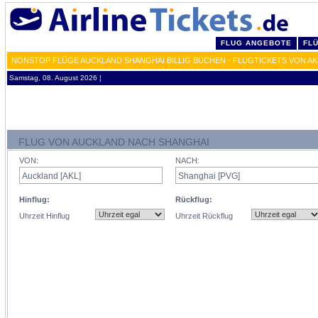
FLUG ANGEBOTE
FL
NONSTOP FLÜGE AUCKLAND SHANGHAI BILLIG BUCHEN - FLUGTICKETS VON AK
Samstag, 08. August 2026 ¦
FLUG VON AUCKLAND NACH SHANGHAI
VON:
NACH:
Hinflug:
Rückflug:
Uhrzeit Hinflug
Uhrzeit Rückflug