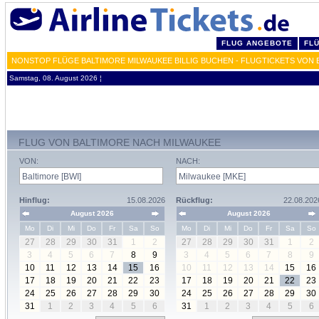
FLUG ANGEBOTE
FL
NONSTOP FLÜGE BALTIMORE MILWAUKEE BILLIG BUCHEN - FLUGTICKETS VON 
Samstag, 08. August 2026 ¦
FLUG VON BALTIMORE NACH MILWAUKEE
VON:
NACH:
Hinflug:
15.08.2026
Rückflug:
22.08.202
August 2026
August 2026
Mo
Di
Mi
Do
Fr
Sa
So
Mo
Di
Mi
Do
Fr
Sa
So
27
28
29
30
31
1
2
27
28
29
30
31
1
2
3
4
5
6
7
8
9
3
4
5
6
7
8
9
10
11
12
13
14
15
16
10
11
12
13
14
15
16
17
18
19
20
21
22
23
17
18
19
20
21
22
23
24
25
26
27
28
29
30
24
25
26
27
28
29
30
31
1
2
3
4
5
6
31
1
2
3
4
5
6