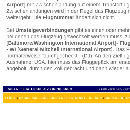
Airport]
mit Zwischenlandung auf einem Transferflug
Zwischenlandungen wird in der Regel das Flugzeug n
weitergeht. Die
Flugnummer
ändert sich nicht.
Bei
Umsteigeverbindungen
gibt es einen oder meh
bei denen das Flugzeug gewechselt werden muss, z
[Baltimore/Washington International Airport]- Fl
- WI [General Mitchell International Airport]
. Das F
normalerweise "durchgecheckt". (D.h. An den Zielflugh
Ausnahme: USA, hier muss das Fluggepäck am erste
abgeholt, durch den Zoll gebracht und dann wieder 
:
:
3 Letter-Codes
A
B
C
D
E
F
FRAGEN ?
DATENSCHUTZ
IMPRESSUM
:
:
:
:
:
FLÜGE
SKIURLAUB
GOLFREISEN
LASTMINUTE REISEN
SKIREISEN
S