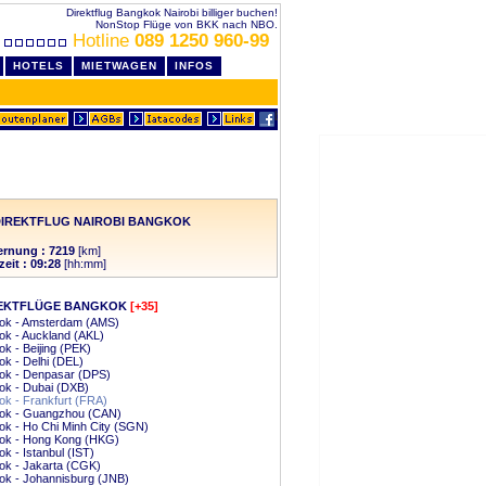
Direktflug Bangkok Nairobi billiger buchen!
NonStop Flüge von BKK nach NBO.
Hotline
089 1250 960-99
HOTELS
MIETWAGEN
INFOS
DIREKTFLUG NAIROBI BANGKOK
ernung : 7219
[km]
zeit : 09:28
[hh:mm]
EKTFLÜGE BANGKOK
[+35]
ok - Amsterdam (AMS)
k - Auckland (AKL)
k - Beijing (PEK)
k - Delhi (DEL)
ok - Denpasar (DPS)
ok - Dubai (DXB)
k - Frankfurt (FRA)
ok - Guangzhou (CAN)
k - Ho Chi Minh City (SGN)
ok - Hong Kong (HKG)
k - Istanbul (IST)
ok - Jakarta (CGK)
ok - Johannisburg (JNB)