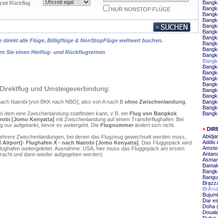
Bangko
zeit Rückflug
Bangk
NUR NONSTOP FLÜGE
Bangk
Bangko
Bangk
Bangk
Bangk
 direkt alle Flüge, Billigflüge & NonStopFlüge weltweit buchen.
Bangk
Bangk
en Sie einen Hinflug- und Rückflugtermin
Bangk
Bangk
Bangko
Bangk
Bangk
Bangko
Direktflug und Umsteigeverbindung:
Bangk
Bangko
 nach Nairobi [von BKK nach NBO]; also von A nach B
ohne Zwischenlandung
.
Bangk
Bangko
ei dem eine Zwischenlandung stattfinden kann, z.B. ein
Flug von Bangkok
Bangk
irobi [Jomo Kenyatta]
mit Zwischenlandung auf einem Transferflughafen. Bei
 nur aufgetankt, bevor es weitergeht. Die
Flugnummer
ändert sich nicht.
«
DIR
Abidja
mehrere Zwischenlandungen, bei denen das Flugzeug gewechselt werden muss,
Addis 
Airport]- Flughafen X - nach Nairobi [Jomo Kenyatta]
. Das Fluggepäck wird
Amste
flughafen weitergeleitet. Ausnahme: USA, hier muss das Fluggepäck am ersten
Antana
ebracht und dann wieder aufgegeben werden)
Asmara
Bamak
Bangko
Bangui
Brazza
BrÃ¼ss
Bujumb
Dar es
Doha (
Douala