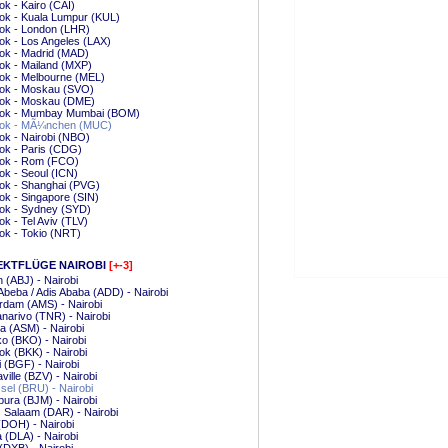
k - Kairo (CAI)
ok - Kuala Lumpur (KUL)
ok - London (LHR)
k - Los Angeles (LAX)
ok - Madrid (MAD)
ok - Mailand (MXP)
ok - Melbourne (MEL)
ok - Moskau (SVO)
ok - Moskau (DME)
ok - Mumbay Mumbai (BOM)
ok - MÃ¼nchen (MUC)
k - Nairobi (NBO)
ok - Paris (CDG)
ok - Rom (FCO)
k - Seoul (ICN)
ok - Shanghai (PVG)
k - Singapore (SIN)
ok - Sydney (SYD)
k - Tel Aviv (TLV)
ok - Tokio (NRT)
EKTFLÜGE NAIROBI
[+-3]
n (ABJ) - Nairobi
Abeba / Adis Ababa (ADD) - Nairobi
rdam (AMS) - Nairobi
narivo (TNR) - Nairobi
 (ASM) - Nairobi
o (BKO) - Nairobi
k (BKK) - Nairobi
 (BGF) - Nairobi
ville (BZV) - Nairobi
el (BRU) - Nairobi
ura (BJM) - Nairobi
 Salaam (DAR) - Nairobi
DOH) - Nairobi
 (DLA) - Nairobi