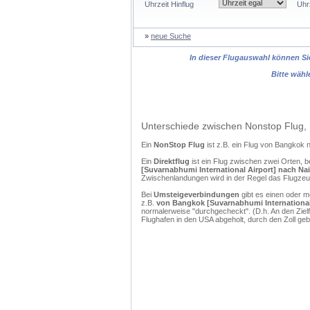
Uhrzeit Hinflug
Uhr
»
neue Suche
In dieser Flugauswahl können Sie
Bitte wähl
Unterschiede zwischen Nonstop Flug, 
Ein
NonStop Flug
ist z.B. ein Flug von Bangkok
Ein
Direktflug
ist ein Flug zwischen zwei Orten, b
[Suvarnabhumi International Airport] nach Na
Zwischenlandungen wird in der Regel das Flugzeug
Bei
Umsteigeverbindungen
gibt es einen oder 
z.B.
von Bangkok [Suvarnabhumi International 
normalerweise "durchgecheckt". (D.h. An den Ziel
Flughafen in den USA abgeholt, durch den Zoll g