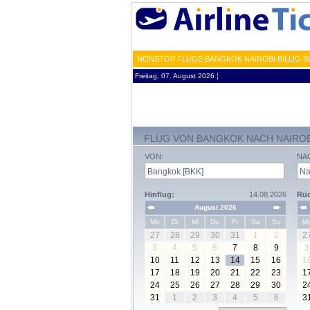
NONSTOP FLÜGE BANGKOK NAIROBI BILLIG B
Freitag, 07. August 2026 ¦
FLUG VON BANGKOK NACH NAIROB
VON:
NA
Hinflug:
14.08.2026
Rüc
August 2026
Mo
Di
Mi
Do
Fr
Sa
So
M
27
28
29
30
31
1
2
2
3
4
5
6
7
8
9
3
10
11
12
13
14
15
16
1
17
18
19
20
21
22
23
1
24
25
26
27
28
29
30
2
31
1
2
3
4
5
6
3