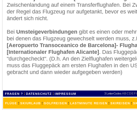
Zwischenlandung auf einem Transferflughafen. Bei Z
der Regel das Flugzeug nur aufgetankt, bevor es wei
ändert sich nicht.
Bei
Umsteigeverbindungen
gibt es einen oder meh
bei denen das Flugzeug gewechselt werden muss, z
[Aeropuerto Transoceanico de Barcelona]- Flugha
[Internationaler Flughafen Alicante]
. Das Fluggepä
"durchgecheckt". (D.h. An den Zielflughafen weiterge
muss das Fluggepäck am ersten Flughafen in den USA
gebracht und dann wieder aufgegeben werden)
:
:
3 Letter-Codes
A
B
C
D
E
F
FRAGEN ?
DATENSCHUTZ
IMPRESSUM
:
:
:
:
:
FLÜGE
SKIURLAUB
GOLFREISEN
LASTMINUTE REISEN
SKIREISEN
S