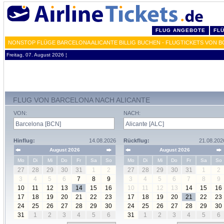
FLUG ANGEBOTE
FL
NONSTOP FLÜGE BARCELONA ALICANTE BILLIG BUCHEN - FLUGTICKETS VON B
Freitag, 07. August 2026 ¦
FLUG VON BARCELONA NACH ALICANTE
VON:
NACH:
Hinflug:
14.08.2026
Rückflug:
21.08.202
August 2026
August 2026
Mo
Di
Mi
Do
Fr
Sa
So
Mo
Di
Mi
Do
Fr
Sa
So
27
28
29
30
31
1
2
27
28
29
30
31
1
2
3
4
5
6
7
8
9
3
4
5
6
7
8
9
10
11
12
13
14
15
16
10
11
12
13
14
15
16
17
18
19
20
21
22
23
17
18
19
20
21
22
23
24
25
26
27
28
29
30
24
25
26
27
28
29
30
31
1
2
3
4
5
6
31
1
2
3
4
5
6