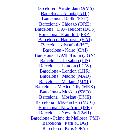
Barcelona - Amsterdam (AMS)
Barcelona - Atlanta (ATL)
Barcelona - Berlin (SXF)
Barcelona - Chicago (ORD)
Barcelona - DÃ¼sseldorf (DUS)
Barcelona - Frankfurt (FRA)
Barcelona - Hannover (HAJ)
Barcelona - Istanbul (IST)
Barcelona - Kairo (CAI)
Barcelona - KÃ¶ln/Bonn (CGN)
Barcelona - Lissabon (LIS)
Barcelona - London (LGW)
Barcelona - London (LHR)
Barcelona - Madrid (MAD)
Barcelona - Mailand (MXP)
Barcelona - Mexico City (MEX)
Barcelona - Moskau (SVO)
Barcelona - Moskau (DME)
Barcelona - MÃ¼nchen (MUC)
Barcelona - New York (JFK)
Barcelona - Newark (EWR)
Barcelona - Palma de Mallorca (PMI)
Barcelona - Paris (CDG)
Barcelona - Paris (ORY)