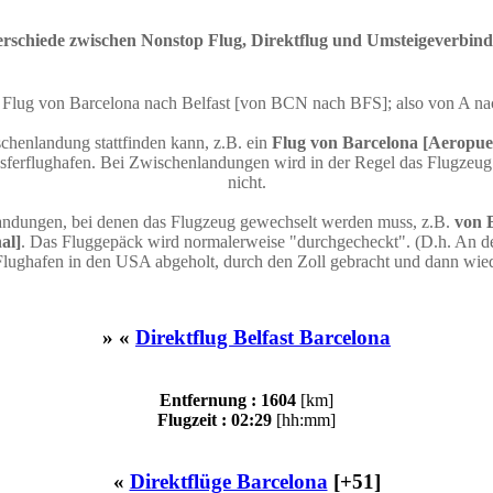
rschiede zwischen Nonstop Flug, Direktflug und Umsteigeverbin
in Flug von Barcelona nach Belfast [von BCN nach BFS]; also von A n
chenlandung stattfinden kann, z.B. ein
Flug von Barcelona [Aeropuer
erflughafen. Bei Zwischenlandungen wird in der Regel das Flugzeug n
nicht.
andungen, bei denen das Flugzeug gewechselt werden muss, z.B.
von 
al]
. Das Fluggepäck wird normalerweise "durchgecheckt". (D.h. An de
Flughafen in den USA abgeholt, durch den Zoll gebracht und dann wie
» «
Direktflug Belfast Barcelona
Entfernung : 1604
[km]
Flugzeit : 02:29
[hh:mm]
«
Direktflüge Barcelona
[+51]