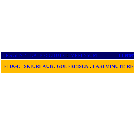
FRAGEN ?
:
DATENSCHUTZ
:
IMPRESSUM
3 Lette
FLÜGE
:
SKIURLAUB
:
GOLFREISEN
:
LASTMINUTE RE