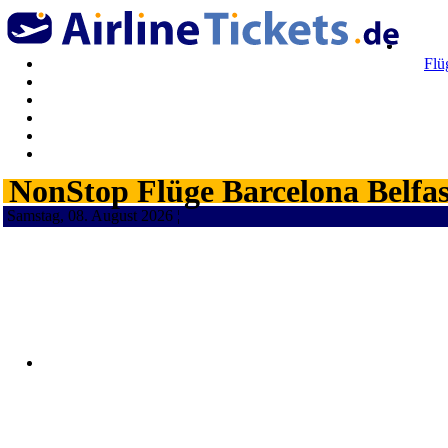
Flü
NonStop Flüge Barcelona Belfas
Samstag, 08. August 2026 ¦