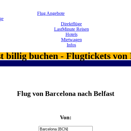
Flug Angebote
ge
Direktflüge
LastMinute Reisen
Hotels
Mietwagen
Infos
t billig buchen - Flugtickets v
Flug von Barcelona nach Belfast
Von: