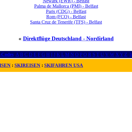
Newark (EWR) - Belfast
Palma de Mallorca (PMI) - Belfast
Paris (CDG) - Belfast
Rom (FCO) - Belfast
Santa Cruz de Tenerife (TFS) - Belfast
«
Direktflüge Deutschland - Nordirland
r-Codes
A
B
C
D
E
F
G
H
I
J
K
L
M
N
O
P
Q
R
S
T
U
V
W
X
Y
Z
I
ISEN
:
SKIREISEN
:
SKIFAHREN USA