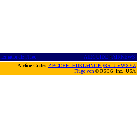
nternationale Flüge
AIRGUIDE
:
AIRNEWS
Airline Codes
A
B
C
D
E
F
G
H
I
J
K
L
M
N
O
P
Q
R
S
T
U
V
W
X
Y
Z
Flüge von
© RSCG, Inc., USA