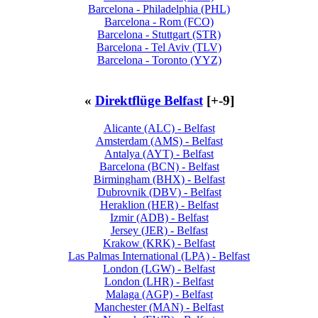
Barcelona - Philadelphia (PHL)
Barcelona - Rom (FCO)
Barcelona - Stuttgart (STR)
Barcelona - Tel Aviv (TLV)
Barcelona - Toronto (YYZ)
«
Direktflüge Belfast
[+-9]
Alicante (ALC) - Belfast
Amsterdam (AMS) - Belfast
Antalya (AYT) - Belfast
Barcelona (BCN) - Belfast
Birmingham (BHX) - Belfast
Dubrovnik (DBV) - Belfast
Heraklion (HER) - Belfast
Izmir (ADB) - Belfast
Jersey (JER) - Belfast
Krakow (KRK) - Belfast
Las Palmas International (LPA) - Belfast
London (LGW) - Belfast
London (LHR) - Belfast
Malaga (AGP) - Belfast
Manchester (MAN) - Belfast