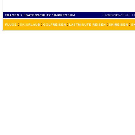
:
:
3 Letter-Codes
A
B
C
D
E
F
FRAGEN ?
DATENSCHUTZ
IMPRESSUM
:
:
:
:
:
FLÜGE
SKIURLAUB
GOLFREISEN
LASTMINUTE REISEN
SKIREISEN
S