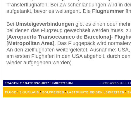
Transferflughafen. Bei Zwischenlandungen wird in de
aufgetankt, bevor es weitergeht. Die
Flugnummer
änd
Bei
Umsteigeverbindungen
gibt es einen oder meh
bei denen das Flugzeug gewechselt werden muss, z
[Aeropuerto Transoceanico de Barcelona]- Flugha
[Metropolitan Area]
. Das Fluggepäck wird normalerw
An den Zielflughafen weitergeleitet. Ausnahme: USA
am ersten Flughafen in den USA abgeholt, durch den
wieder aufgegeben werden)
:
:
3 Letter-Codes
A
B
C
D
E
F
FRAGEN ?
DATENSCHUTZ
IMPRESSUM
:
:
:
:
:
FLÜGE
SKIURLAUB
GOLFREISEN
LASTMINUTE REISEN
SKIREISEN
S