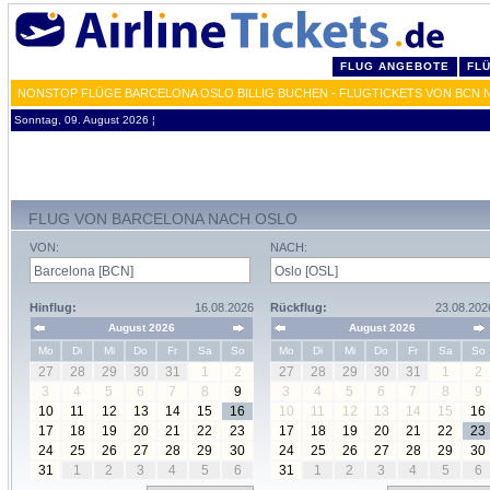
FLUG ANGEBOTE
FL
NONSTOP FLÜGE BARCELONA OSLO BILLIG BUCHEN - FLUGTICKETS VON BCN 
Sonntag, 09. August 2026 ¦
FLUG VON BARCELONA NACH OSLO
VON:
NACH:
Hinflug:
16.08.2026
Rückflug:
23.08.202
August 2026
August 2026
Mo
Di
Mi
Do
Fr
Sa
So
Mo
Di
Mi
Do
Fr
Sa
So
27
28
29
30
31
1
2
27
28
29
30
31
1
2
3
4
5
6
7
8
9
3
4
5
6
7
8
9
10
11
12
13
14
15
16
10
11
12
13
14
15
16
17
18
19
20
21
22
23
17
18
19
20
21
22
23
24
25
26
27
28
29
30
24
25
26
27
28
29
30
31
1
2
3
4
5
6
31
1
2
3
4
5
6