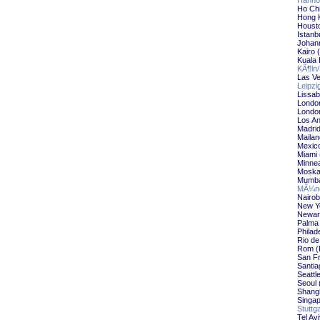
Hannov
Ho Chi
Hong 
Housto
Istanb
Johann
Kairo 
Kuala 
KÃ¶ln/
Las Ve
Leipzi
Lissab
Londo
London
Los An
Madrid
Mailan
Mexico
Miami 
Minnea
Moska
Mumba
MÃ¼nc
Nairob
New Yo
Newar
Palma 
Philad
Rio de
Rom (
San Fr
Santia
Seattl
Seoul 
Shangh
Singap
Stuttg
Tel Av