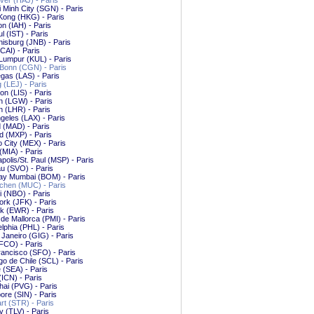
er (HAJ) - Paris
 Minh City (SGN) - Paris
Kong (HKG) - Paris
n (IAH) - Paris
ul (IST) - Paris
isburg (JNB) - Paris
(CAI) - Paris
Lumpur (KUL) - Paris
Bonn (CGN) - Paris
gas (LAS) - Paris
g (LEJ) - Paris
on (LIS) - Paris
n (LGW) - Paris
 (LHR) - Paris
geles (LAX) - Paris
 (MAD) - Paris
d (MXP) - Paris
 City (MEX) - Paris
(MIA) - Paris
polis/St. Paul (MSP) - Paris
u (SVO) - Paris
y Mumbai (BOM) - Paris
hen (MUC) - Paris
i (NBO) - Paris
rk (JFK) - Paris
k (EWR) - Paris
de Mallorca (PMI) - Paris
elphia (PHL) - Paris
 Janeiro (GIG) - Paris
FCO) - Paris
ancisco (SFO) - Paris
go de Chile (SCL) - Paris
e (SEA) - Paris
(ICN) - Paris
ai (PVG) - Paris
ore (SIN) - Paris
art (STR) - Paris
iv (TLV) - Paris