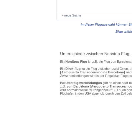
»
neue Suche
In dieser Flugauswahl können Sie
Bitte wähl
Unterschiede zwischen Nonstop Flug, 
Ein
NonStop Flug
ist z.B. ein Flug von Barcelo
Ein
Direktflug
ist ein Flug zwischen zwei Orten, b
[Aeropuerto Transoceanico de Barcelona] nach
Zwischenlandungen wird in der Regel das Flugzeug
Bei
Umsteigeverbindungen
gibt es einen oder 
z.B.
von Barcelona [Aeropuerto Transoceanico 
wird normalerweise "durchgecheckt". (D.h. An den
Flughafen in den USA abgeholt, durch den Zoll g