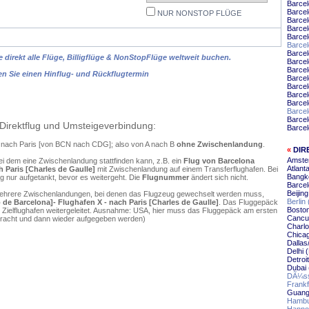
Barcel
Barcel
NUR NONSTOP FLÜGE
Barcel
Barce
Barce
Barce
Barcel
 direkt alle Flüge, Billigflüge & NonStopFlüge weltweit buchen.
Barce
Barcel
en Sie einen Hinflug- und Rückflugtermin
Barcel
Barcel
Barcel
Barce
Barcel
Barcel
Direktflug und Umsteigeverbindung:
Barcel
na nach Paris [von BCN nach CDG]; also von A nach B
ohne Zwischenlandung
.
«
DIR
Amste
ei dem eine Zwischenlandung stattfinden kann, z.B. ein
Flug von Barcelona
Atlant
 Paris [Charles de Gaulle]
mit Zwischenlandung auf einem Transferflughafen. Bei
Bangko
 nur aufgetankt, bevor es weitergeht. Die
Flugnummer
ändert sich nicht.
Barcel
Beijin
mehrere Zwischenlandungen, bei denen das Flugzeug gewechselt werden muss,
Berlin
de Barcelona]- Flughafen X - nach Paris [Charles de Gaulle]
. Das Fluggepäck
Boston
 Zielflughafen weitergeleitet. Ausnahme: USA, hier muss das Fluggepäck am ersten
Cancu
ebracht und dann wieder aufgegeben werden)
Charlo
Chicag
Dallas
Delhi 
Detroi
Dubai 
DÃ¼sse
Frankf
Guang
Hambu