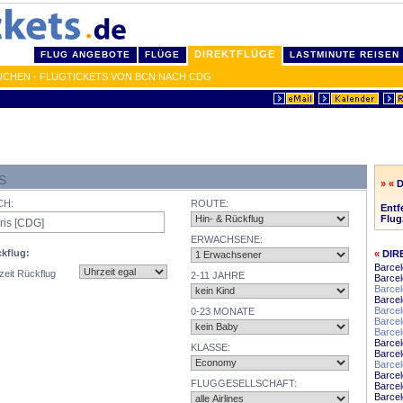
DIREKTFLÜGE
FLUG ANGEBOTE
FLÜGE
LASTMINUTE REISEN
UCHEN - FLUGTICKETS VON BCN NACH CDG
S
» «
D
CH:
ROUTE:
Entf
Flug
ERWACHSENE:
kflug:
«
DIR
Barce
zeit Rückflug
2-11 JAHRE
Barcel
Barcel
Barce
Barce
0-23 MONATE
Barcel
Barce
Barcel
KLASSE:
Barcel
Barce
Barcel
FLUGGESELLSCHAFT:
Barce
Barcel