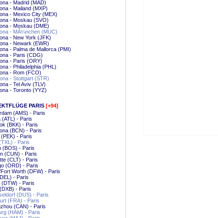
ona - Madrid (MAD)
ona - Mailand (MXP)
ona - Mexico City (MEX)
lona - Moskau (SVO)
lona - Moskau (DME)
lona - MÃ¼nchen (MUC)
ona - New York (JFK)
lona - Newark (EWR)
ona - Palma de Mallorca (PMI)
ona - Paris (CDG)
ona - Paris (ORY)
ona - Philadelphia (PHL)
lona - Rom (FCO)
ona - Stuttgart (STR)
ona - Tel Aviv (TLV)
ona - Toronto (YYZ)
EKTFLÜGE PARIS
[+94]
rdam (AMS) - Paris
a (ATL) - Paris
k (BKK) - Paris
ona (BCN) - Paris
g (PEK) - Paris
 (TXL) - Paris
 (BOS) - Paris
n (CUN) - Paris
tte (CLT) - Paris
o (ORD) - Paris
/Fort Worth (DFW) - Paris
(DEL) - Paris
t (DTW) - Paris
(DXB) - Paris
ldorf (DUS) - Paris
urt (FRA) - Paris
zhou (CAN) - Paris
rg (HAM) - Paris