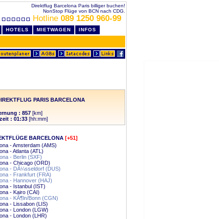
Direktflug Barcelona Paris billiger buchen!
NonStop Flüge von BCN nach CDG.
Hotline
089 1250 960-99
HOTELS
MIETWAGEN
INFOS
IREKTFLUG PARIS BARCELONA
ernung : 857
[km]
zeit : 01:33
[hh:mm]
EKTFLÜGE BARCELONA
[+51]
lona - Amsterdam (AMS)
ona - Atlanta (ATL)
ona - Berlin (SXF)
lona - Chicago (ORD)
lona - DÃ¼sseldorf (DUS)
ona - Frankfurt (FRA)
lona - Hannover (HAJ)
ona - Istanbul (IST)
ona - Kairo (CAI)
lona - KÃ¶ln/Bonn (CGN)
ona - Lissabon (LIS)
lona - London (LGW)
ona - London (LHR)