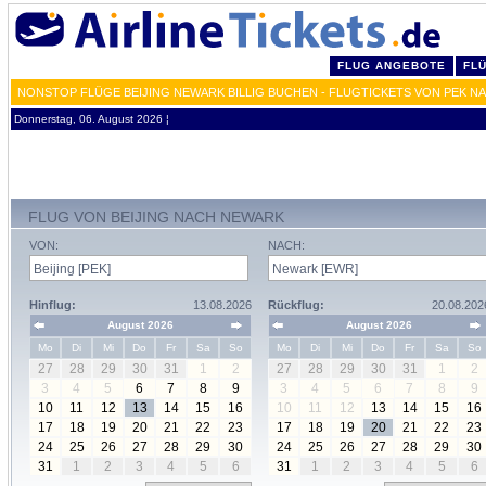
FLUG ANGEBOTE
FL
NONSTOP FLÜGE BEIJING NEWARK BILLIG BUCHEN - FLUGTICKETS VON PEK N
Donnerstag, 06. August 2026 ¦
FLUG VON BEIJING NACH NEWARK
VON:
NACH:
Hinflug:
13.08.2026
Rückflug:
20.08.202
August 2026
August 2026
Mo
Di
Mi
Do
Fr
Sa
So
Mo
Di
Mi
Do
Fr
Sa
So
27
28
29
30
31
1
2
27
28
29
30
31
1
2
3
4
5
6
7
8
9
3
4
5
6
7
8
9
10
11
12
13
14
15
16
10
11
12
13
14
15
16
17
18
19
20
21
22
23
17
18
19
20
21
22
23
24
25
26
27
28
29
30
24
25
26
27
28
29
30
31
1
2
3
4
5
6
31
1
2
3
4
5
6