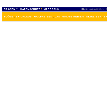
:
:
3 Letter-Codes
A
B
C
D
E
F
FRAGEN ?
DATENSCHUTZ
IMPRESSUM
:
:
:
:
:
FLÜGE
SKIURLAUB
GOLFREISEN
LASTMINUTE REISEN
SKIREISEN
S