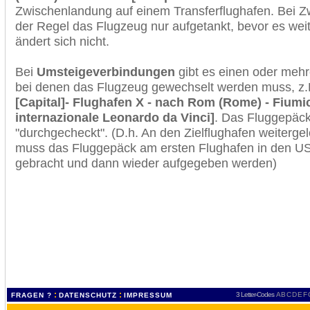
Zwischenlandung auf einem Transferflughafen. Bei Z
der Regel das Flugzeug nur aufgetankt, bevor es wei
ändert sich nicht.
Bei
Umsteigeverbindungen
gibt es einen oder meh
bei denen das Flugzeug gewechselt werden muss, z
[Capital]- Flughafen X - nach Rom (Rome) - Fiumi
internazionale Leonardo da Vinci]
. Das Fluggepäck
"durchgecheckt". (D.h. An den Zielflughafen weiterge
muss das Fluggepäck am ersten Flughafen in den USA
gebracht und dann wieder aufgegeben werden)
:
:
3 Letter-Codes
A
B
C
D
E
F
FRAGEN ?
DATENSCHUTZ
IMPRESSUM