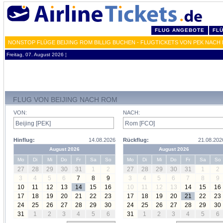
FLUG ANGEBOTE
FL
NONSTOP FLÜGE BEIJING ROM BILLIG BUCHEN - FLUGTICKETS VON PEK NACH
Freitag, 07. August 2026 ¦
FLUG VON BEIJING NACH ROM
VON:
NACH:
Hinflug:
14.08.2026
Rückflug:
21.08.202
August 2026
August 2026
Mo
Di
Mi
Do
Fr
Sa
So
Mo
Di
Mi
Do
Fr
Sa
So
27
28
29
30
31
1
2
27
28
29
30
31
1
2
3
4
5
6
7
8
9
3
4
5
6
7
8
9
10
11
12
13
14
15
16
10
11
12
13
14
15
16
17
18
19
20
21
22
23
17
18
19
20
21
22
23
24
25
26
27
28
29
30
24
25
26
27
28
29
30
31
1
2
3
4
5
6
31
1
2
3
4
5
6