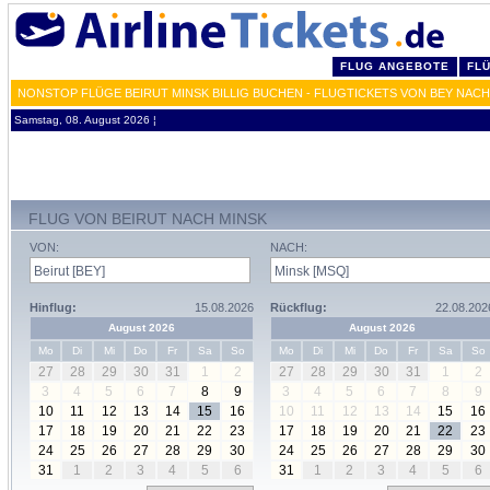
FLUG ANGEBOTE
FL
NONSTOP FLÜGE BEIRUT MINSK BILLIG BUCHEN - FLUGTICKETS VON BEY NAC
Samstag, 08. August 2026 ¦
FLUG VON BEIRUT NACH MINSK
VON:
NACH:
Hinflug:
15.08.2026
Rückflug:
22.08.202
August 2026
August 2026
Mo
Di
Mi
Do
Fr
Sa
So
Mo
Di
Mi
Do
Fr
Sa
So
27
28
29
30
31
1
2
27
28
29
30
31
1
2
3
4
5
6
7
8
9
3
4
5
6
7
8
9
10
11
12
13
14
15
16
10
11
12
13
14
15
16
17
18
19
20
21
22
23
17
18
19
20
21
22
23
24
25
26
27
28
29
30
24
25
26
27
28
29
30
31
1
2
3
4
5
6
31
1
2
3
4
5
6