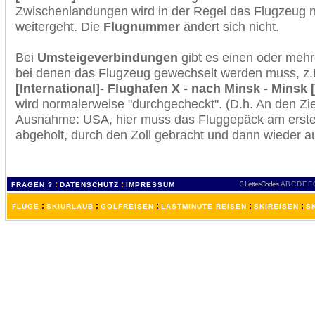
Zwischenlandungen wird in der Regel das Flugzeug n
weitergeht. Die
Flugnummer
ändert sich nicht.
Bei
Umsteigeverbindungen
gibt es einen oder meh
bei denen das Flugzeug gewechselt werden muss, z
[International]- Flughafen X - nach Minsk - Minsk 
wird normalerweise "durchgecheckt". (D.h. An den Ziel
Ausnahme: USA, hier muss das Fluggepäck am erste
abgeholt, durch den Zoll gebracht und dann wieder 
:
:
3 Letter-Codes
A
B
C
D
E
F
FRAGEN ?
DATENSCHUTZ
IMPRESSUM
:
:
:
:
:
FLÜGE
SKIURLAUB
GOLFREISEN
LASTMINUTE REISEN
SKIREISEN
S