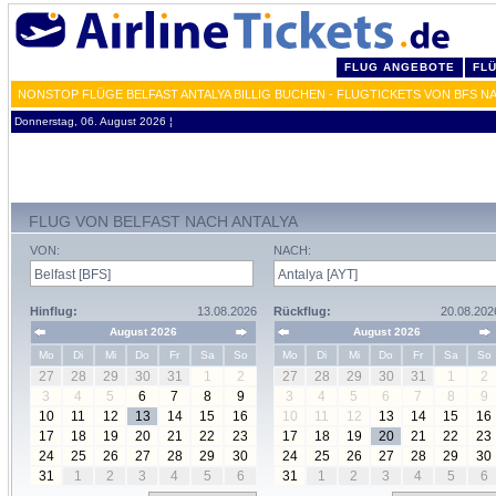
FLUG ANGEBOTE
FL
NONSTOP FLÜGE BELFAST ANTALYA BILLIG BUCHEN - FLUGTICKETS VON BFS N
Donnerstag, 06. August 2026 ¦
FLUG VON BELFAST NACH ANTALYA
VON:
NACH:
Hinflug:
13.08.2026
Rückflug:
20.08.202
August 2026
August 2026
Mo
Di
Mi
Do
Fr
Sa
So
Mo
Di
Mi
Do
Fr
Sa
So
27
28
29
30
31
1
2
27
28
29
30
31
1
2
3
4
5
6
7
8
9
3
4
5
6
7
8
9
10
11
12
13
14
15
16
10
11
12
13
14
15
16
17
18
19
20
21
22
23
17
18
19
20
21
22
23
24
25
26
27
28
29
30
24
25
26
27
28
29
30
31
1
2
3
4
5
6
31
1
2
3
4
5
6