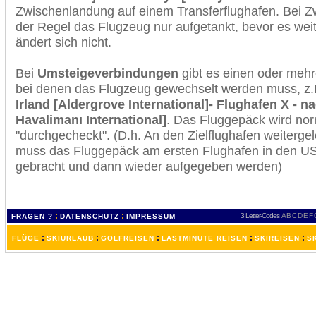
Zwischenlandung auf einem Transferflughafen. Bei Z
der Regel das Flugzeug nur aufgetankt, bevor es wei
ändert sich nicht.
Bei
Umsteigeverbindungen
gibt es einen oder meh
bei denen das Flugzeug gewechselt werden muss, z
Irland [Aldergrove International]- Flughafen X - n
Havalimanı International]
. Das Fluggepäck wird no
"durchgecheckt". (D.h. An den Zielflughafen weiterge
muss das Fluggepäck am ersten Flughafen in den USA
gebracht und dann wieder aufgegeben werden)
:
:
3 Letter-Codes
A
B
C
D
E
F
FRAGEN ?
DATENSCHUTZ
IMPRESSUM
:
:
:
:
:
FLÜGE
SKIURLAUB
GOLFREISEN
LASTMINUTE REISEN
SKIREISEN
S