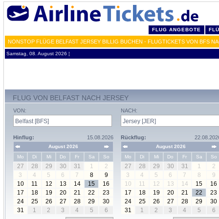
FLUG ANGEBOTE
FL
NONSTOP FLÜGE BELFAST JERSEY BILLIG BUCHEN - FLUGTICKETS VON BFS N
Samstag, 08. August 2026 ¦
FLUG VON BELFAST NACH JERSEY
VON:
NACH:
Hinflug:
15.08.2026
Rückflug:
22.08.202
August 2026
August 2026
Mo
Di
Mi
Do
Fr
Sa
So
Mo
Di
Mi
Do
Fr
Sa
So
27
28
29
30
31
1
2
27
28
29
30
31
1
2
3
4
5
6
7
8
9
3
4
5
6
7
8
9
10
11
12
13
14
15
16
10
11
12
13
14
15
16
17
18
19
20
21
22
23
17
18
19
20
21
22
23
24
25
26
27
28
29
30
24
25
26
27
28
29
30
31
1
2
3
4
5
6
31
1
2
3
4
5
6