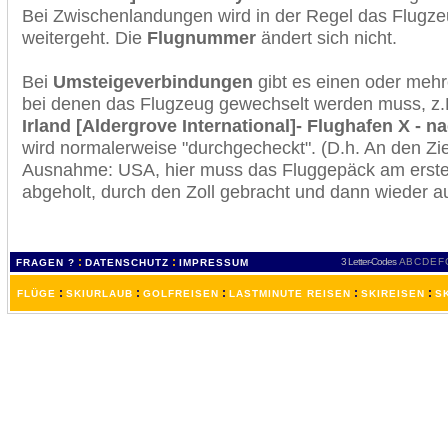
Bei Zwischenlandungen wird in der Regel das Flugzeu
weitergeht. Die
Flugnummer
ändert sich nicht.
Bei
Umsteigeverbindungen
gibt es einen oder meh
bei denen das Flugzeug gewechselt werden muss, z
Irland [Aldergrove International]- Flughafen X - n
wird normalerweise "durchgecheckt". (D.h. An den Ziel
Ausnahme: USA, hier muss das Fluggepäck am erste
abgeholt, durch den Zoll gebracht und dann wieder 
:
:
3 Letter-Codes
A
B
C
D
E
F
FRAGEN ?
DATENSCHUTZ
IMPRESSUM
:
:
:
:
:
FLÜGE
SKIURLAUB
GOLFREISEN
LASTMINUTE REISEN
SKIREISEN
S