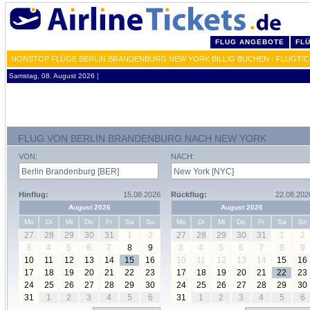
FLUG ANGEBOTE
FL
NONSTOP FLÜGE BERLIN BRANDENBURG NEW YORK BILLIG BUCHEN - FLUGTIC
Samstag, 08. August 2026 ¦
FLUG VON BERLIN BRANDENBURG NACH NEW YORK
VON:
NACH:
Hinflug:
15.08.2026
Rückflug:
22.08.202
August 2026
August 2026
Mo
Di
Mi
Do
Fr
Sa
So
Mo
Di
Mi
Do
Fr
Sa
So
27
28
29
30
31
1
2
27
28
29
30
31
1
2
3
4
5
6
7
8
9
3
4
5
6
7
8
9
10
11
12
13
14
15
16
10
11
12
13
14
15
16
17
18
19
20
21
22
23
17
18
19
20
21
22
23
24
25
26
27
28
29
30
24
25
26
27
28
29
30
31
1
2
3
4
5
6
31
1
2
3
4
5
6