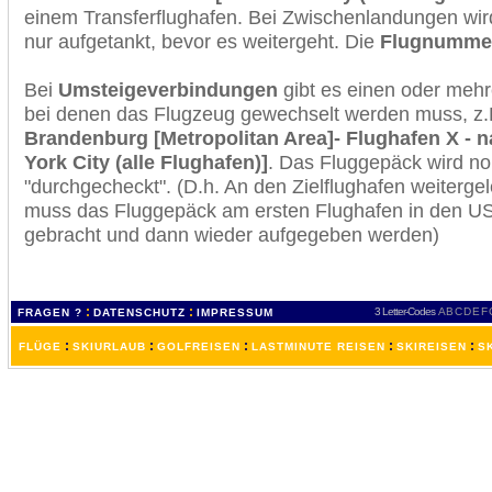
einem Transferflughafen. Bei Zwischenlandungen wir
nur aufgetankt, bevor es weitergeht. Die
Flugnumme
Bei
Umsteigeverbindungen
gibt es einen oder meh
bei denen das Flugzeug gewechselt werden muss, z
Brandenburg [Metropolitan Area]- Flughafen X - 
York City (alle Flughafen)]
. Das Fluggepäck wird n
"durchgecheckt". (D.h. An den Zielflughafen weiterge
muss das Fluggepäck am ersten Flughafen in den USA
gebracht und dann wieder aufgegeben werden)
:
:
3 Letter-Codes
A
B
C
D
E
F
FRAGEN ?
DATENSCHUTZ
IMPRESSUM
:
:
:
:
:
FLÜGE
SKIURLAUB
GOLFREISEN
LASTMINUTE REISEN
SKIREISEN
S