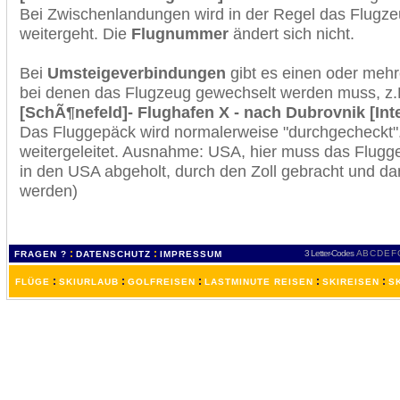
Bei Zwischenlandungen wird in der Regel das Flugzeu
weitergeht. Die
Flugnummer
ändert sich nicht.
Bei
Umsteigeverbindungen
gibt es einen oder meh
bei denen das Flugzeug gewechselt werden muss, z
[SchÃ¶nefeld]- Flughafen X - nach Dubrovnik [Int
Das Fluggepäck wird normalerweise "durchgecheckt". 
weitergeleitet. Ausnahme: USA, hier muss das Flugg
in den USA abgeholt, durch den Zoll gebracht und d
werden)
:
:
3 Letter-Codes
A
B
C
D
E
F
FRAGEN ?
DATENSCHUTZ
IMPRESSUM
:
:
:
:
:
FLÜGE
SKIURLAUB
GOLFREISEN
LASTMINUTE REISEN
SKIREISEN
S