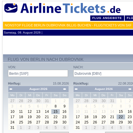
FLUG ANGEBOTE
FL
NONSTOP FLÜGE BERLIN DUBROVNIK BILLIG BUCHEN - FLUGTICKETS VON SXF
Samstag, 08. August 2026 ¦
FLUG VON BERLIN NACH DUBROVNIK
VON:
NACH:
Hinflug:
15.08.2026
Rückflug:
22.08.202
August 2026
August 2026
Mo
Di
Mi
Do
Fr
Sa
So
Mo
Di
Mi
Do
Fr
Sa
So
27
28
29
30
31
1
2
27
28
29
30
31
1
2
3
4
5
6
7
8
9
3
4
5
6
7
8
9
10
11
12
13
14
15
16
10
11
12
13
14
15
16
17
18
19
20
21
22
23
17
18
19
20
21
22
23
24
25
26
27
28
29
30
24
25
26
27
28
29
30
31
1
2
3
4
5
6
31
1
2
3
4
5
6