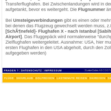
Transferflughafen. Bei Zwischenlandungen wird in de
aufgetankt, bevor es weitergeht. Die
Flugnummer
änd
Bei
Umsteigeverbindungen
gibt es einen oder meh
bei denen das Flugzeug gewechselt werden muss, z
[SchÃ¶nefeld]- Flughafen X - nach Istanbul [Sabi
Airport]
. Das Fluggepäck wird normalerweise "durchg
Zielflughafen weitergeleitet. Ausnahme: USA, hier 
ersten Flughafen in den USA abgeholt, durch den Zol
aufgegeben werden)
:
:
3 Letter-Codes
A
B
C
D
E
F
FRAGEN ?
DATENSCHUTZ
IMPRESSUM
:
:
:
:
:
FLÜGE
SKIURLAUB
GOLFREISEN
LASTMINUTE REISEN
SKIREISEN
S