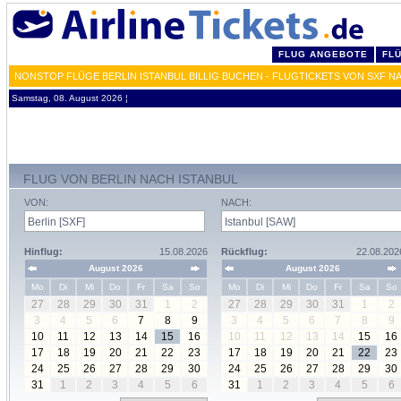
FLUG ANGEBOTE
FL
NONSTOP FLÜGE BERLIN ISTANBUL BILLIG BUCHEN - FLUGTICKETS VON SXF N
Samstag, 08. August 2026 ¦
FLUG VON BERLIN NACH ISTANBUL
VON:
NACH:
Hinflug:
15.08.2026
Rückflug:
22.08.202
August 2026
August 2026
Mo
Di
Mi
Do
Fr
Sa
So
Mo
Di
Mi
Do
Fr
Sa
So
27
28
29
30
31
1
2
27
28
29
30
31
1
2
3
4
5
6
7
8
9
3
4
5
6
7
8
9
10
11
12
13
14
15
16
10
11
12
13
14
15
16
17
18
19
20
21
22
23
17
18
19
20
21
22
23
24
25
26
27
28
29
30
24
25
26
27
28
29
30
31
1
2
3
4
5
6
31
1
2
3
4
5
6