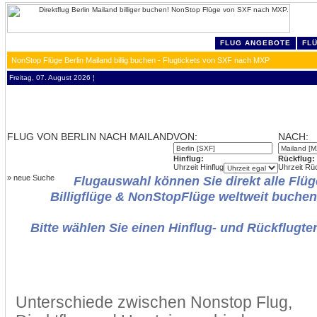
FLUG ANGEBOTE
FL
NonStop Flüge Berlin Mailand billig buchen - Flugtickets von SXF nach MXP
Freitag, 07. August 2026 ¦
FLUG VON BERLIN NACH MAILAND
VON:
NACH:
Hinflug:
Rückflug:
Uhrzeit Hinflug
Uhrzeit Rü
»
neue Suche
Flugauswahl können Sie direkt alle Flüg
Billigflüge & NonStopFlüge weltweit buchen
Bitte wählen Sie einen Hinflug- und Rückflugte
Unterschiede zwischen Nonstop Flug,