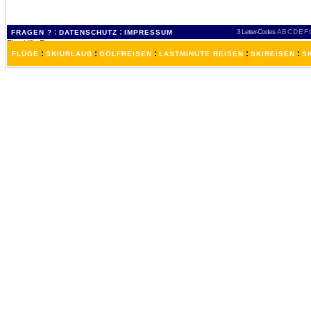
:
:
3 Letter-Codes
A
B
C
D
E
F
FRAGEN ?
DATENSCHUTZ
IMPRESSUM
:
:
:
:
:
FLÜGE
SKIURLAUB
GOLFREISEN
LASTMINUTE REISEN
SKIREISEN
S